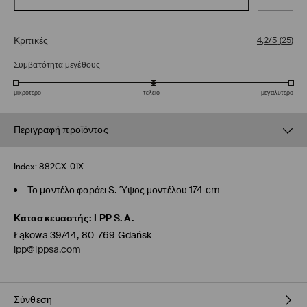
Κριτικές
4,2/5
(
25
)
Συμβατότητα μεγέθους
μικρότερο
τέλειο
μεγαλύτερο
Περιγραφή προϊόντος
Index:
882GX-01X
Το μοντέλο φοράει S. Ύψος μοντέλου 174 cm
Κατασκευαστής
:
LPP S.A.
Łąkowa 39/44, 80-769 Gdańsk
lpp@lppsa.com
Σύνθεση