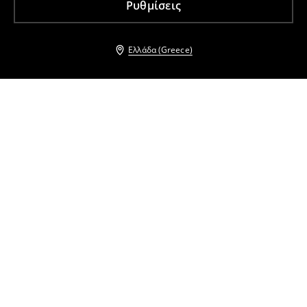
Ρυθμίσεις
Ελλάδα (Greece)
Άλλοι πελάτες επέλεξαν επίσης
Παρεό
Πόντσο
6
,
99
EUR
18,99
EUR
14
,
99
EUR
34,99
EUR
Φούστα maxi
Mini φλοράλ φόρεμα