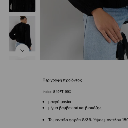
Περιγραφή προϊόντος
Index:
849FT-99X
μακρύ μανίκι
μίγμα βαμβακιού και βισκόζης
Το μοντέλο φοράει S/36. Ύψος μοντέλου 18