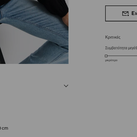
Ει
Κριτικές
Συμβατότητα μεγέ
μικρότερο
0 cm