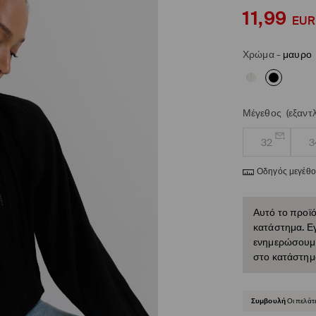
11,99
EUR
Χρώμα
-
μαυρο
Μέγεθος
(εξαντ
32
3
Οδηγός μεγέθ
Αυτό το προϊό
κατάστημα. Εγ
ενημερώσουμε 
στο κατάστημ
Συμβουλή
Οι πελάτ