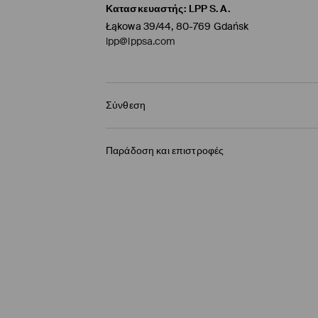
Κατασκευαστής
:
LPP S.A.
Łąkowa 39/44, 80-769 Gdańsk
lpp@lppsa.com
Σύνθεση
55% ΒΑΜΒΑΚΙ, 45% ΒΙΣΚΟΖΗ
Παράδοση και επιστροφές
Πολιτική αποστολών
BOX NOW Lockers |Παραλαβή 24/7
(4-9 εργάσ
2,95 EUR / ηλεκτρονική πληρωμή
Παράδοση σε Σημείο παραλαβής
(4-9 εργάσ
3,95 EUR / ηλεκτρονική πληρωμή
Παράδοση από ταχυμεταφορών
(4-9 εργάσι