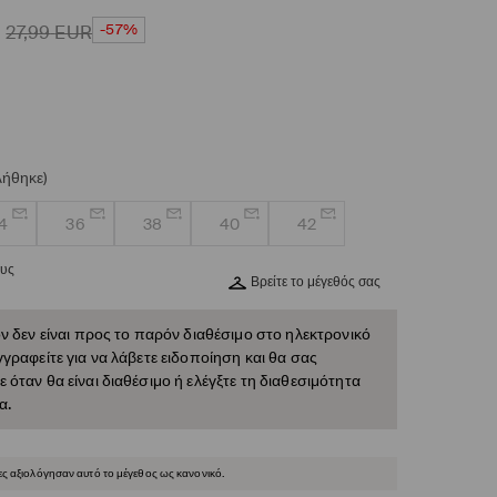
-57%
27,99
EUR
λήθηκε)
4
36
38
40
42
ους
Βρείτε το μέγεθός σας
ν δεν είναι προς το παρόν διαθέσιμο στο ηλεκτρονικό
γραφείτε για να λάβετε ειδοποίηση και θα σας
όταν θα είναι διαθέσιμο ή ελέγξτε τη διαθεσιμότητα
α.
ες αξιολόγησαν αυτό το μέγεθος ως κανονικό.