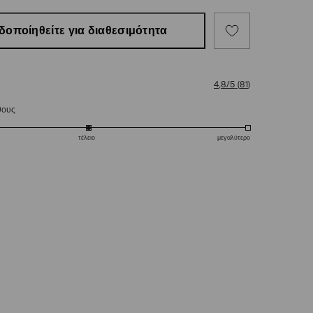
δοποίηθείτε για διαθεσιμότητα
4,8/5
(
81
)
θους
τέλειο
μεγαλύτερο