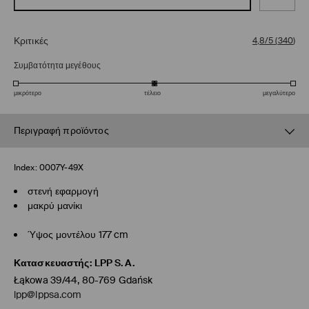
Κριτικές
4,8/5
(
340
)
Συμβατότητα μεγέθους
μικρότερο
τέλειο
μεγαλύτερο
Περιγραφή προϊόντος
Index:
0007Y-49X
στενή εφαρμογή
μακρύ μανίκι
Ύψος μοντέλου 177 cm
Κατασκευαστής
:
LPP S.A.
Łąkowa 39/44, 80-769 Gdańsk
lpp@lppsa.com