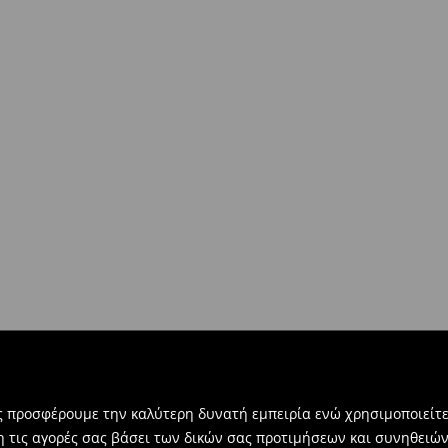
στο σύνολο παραγγελίας 500 EUR)
ντων άνω των €40!
δοκίες σας, μπορείτε να τα
βή:
τε την ηλεκτρονική φόρμα
ας προσφέρουμε την καλύτερη δυνατή εμπειρία ενώ χρησιμοποιείτε
η τις αγορές σας βάσει των δικών σας προτιμήσεων και συνηθειώ