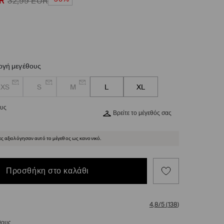
R
32,99
EUR
ογή μεγέθους
XS
S
M
L
XL
ους
Βρείτε το μέγεθός σας
ες αξιολόγησαν αυτό το μέγεθος ως κανονικό.
Προσθήκη στο καλάθι
4,8/5
(
138
)
θους