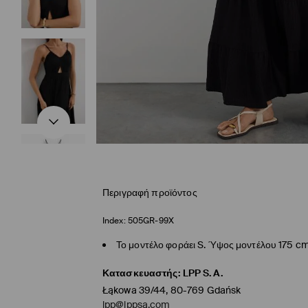
Περιγραφή προϊόντος
Index:
505GR-99X
Το μοντέλο φοράει S. Ύψος μοντέλου 175 c
Κατασκευαστής
:
LPP S.A.
Łąkowa 39/44, 80-769 Gdańsk
lpp@lppsa.com