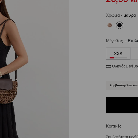
EU
Χρώμα
-
μαυρο
Μέγεθος
-
Επιλ
XXS
Οδηγός μεγέθ
Συμβουλή
Οι πελάτ
Κριτικές
Συμβατότητα μεγέ