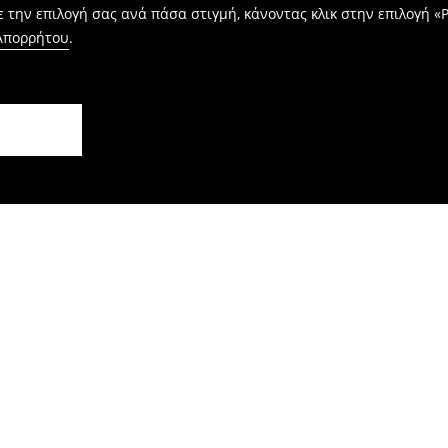
 την επιλογή σας ανά πάσα στιγμή, κάνοντας κλικ στην επιλογή «Ρ
 Απορρήτου
.