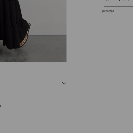
μικρότερο
m