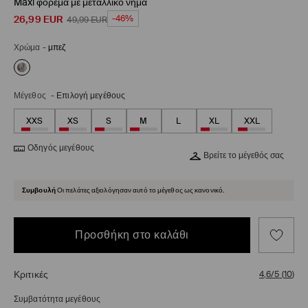
Maxi φόρεμα με μεταλλικό νήμα
26,99
EUR
-46%
49,99
EUR
Χρώμα
-
μπεζ
Μέγεθος
-
Επιλογή μεγέθους
XXS
XS
S
M
L
XL
XXL
Οδηγός μεγέθους
Βρείτε το μέγεθός σας
Συμβουλή
Οι πελάτες αξιολόγησαν αυτό το μέγεθος ως κανονικό.
Προσθήκη στο καλάθι
Κριτικές
4,6/5
(
10
)
Συμβατότητα μεγέθους