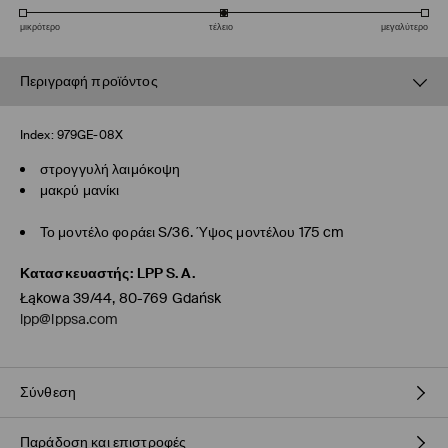
μικρότερο
τέλειο
μεγαλύτερο
Περιγραφή προϊόντος
Index:
979GE-08X
στρογγυλή λαιμόκοψη
μακρύ μανίκι
Το μοντέλο φοράει S/36. Ύψος μοντέλου 175 cm
Κατασκευαστής
:
LPP S.A.
Łąkowa 39/44, 80-769 Gdańsk
lpp@lppsa.com
Σύνθεση
Παράδοση και επιστροφές
50% ΠΟΛΥΑΜΙΔΗ, 45% ΜΕΤΑΛΛΩΜΕΝΟ ΝΗΜΑ, 5% ΕΛΑΣΤΑΝ