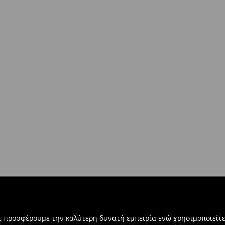
μες ημέρες)
στο σύνολο παραγγελίας 500 EUR)
ντων άνω των €40!
δοκίες σας, μπορείτε να τα
βή:
τε την ηλεκτρονική φόρμα
ας προσφέρουμε την καλύτερη δυνατή εμπειρία ενώ χρησιμοποιείτε