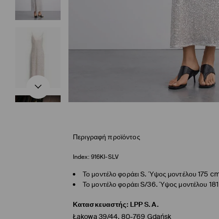
Περιγραφή προϊόντος
Index:
916KI-SLV
Το μοντέλο φοράει S. Ύψος μοντέλου 175 c
Το μοντέλο φοράει S/36. Ύψος μοντέλου 18
Κατασκευαστής
:
LPP S.A.
Łąkowa 39/44, 80-769 Gdańsk