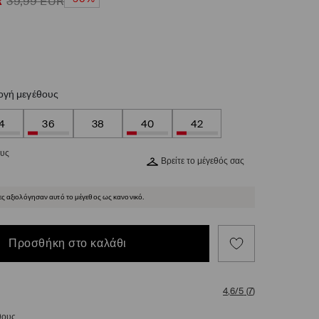
R
39,99
EUR
ογή μεγέθους
4
36
38
40
42
ους
Βρείτε το μέγεθός σας
ες αξιολόγησαν αυτό το μέγεθος ως κανονικό.
Προσθήκη στο καλάθι
4,6/5
(
7
)
θους