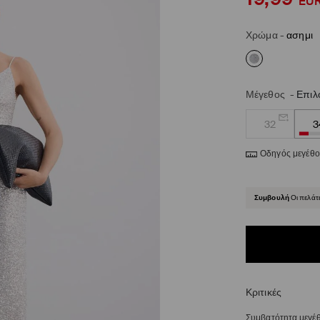
EU
Χρώμα
-
ασημι
Μέγεθος
-
Επιλ
32
3
Οδηγός μεγέθ
Συμβουλή
Οι πελάτ
Κριτικές
Συμβατότητα μεγέ