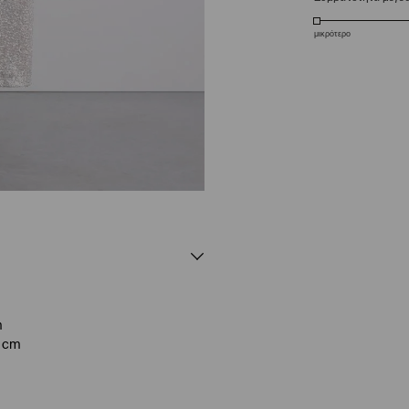
μικρότερο
m
1 cm