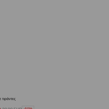
 τιράντες
-50%