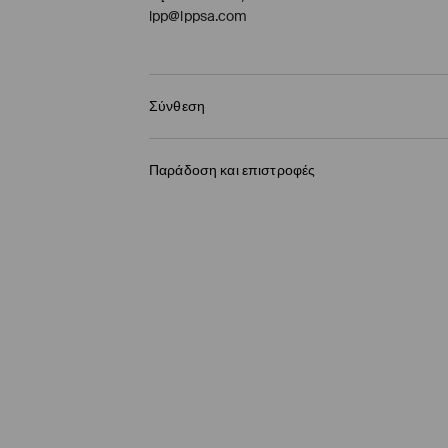
lpp@lppsa.com
Σύνθεση
95% ΠΟΛΥΕΣΤΕΡΑΣ, 5% ΕΛΑΣΤΑΝ
Παράδοση και επιστροφές
Πολιτική αποστολών
BOX NOW Lockers |Παραλαβή 24/7
(4-9 εργάσ
2,95 EUR / ηλεκτρονική πληρωμή
Παράδοση σε Σημείο παραλαβής
(4-9 εργάσ
3,95 EUR / ηλεκτρονική πληρωμή
Παράδοση από ταχυμεταφορών
(4-9 εργάσι
3,95 EUR / ηλεκτρονική πληρωμή