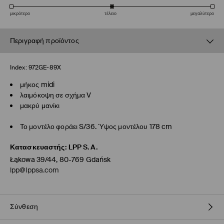
μικρότερο
τέλειο
μεγαλύτερο
Περιγραφή προϊόντος
Index:
972GE-89X
μήκος midi
λαιμόκοψη σε σχήμα V
μακρύ μανίκι
Το μοντέλο φοράει S/36. Ύψος μοντέλου 178 cm
Κατασκευαστής
:
LPP S.A.
Łąkowa 39/44, 80-769 Gdańsk
lpp@lppsa.com
Σύνθεση