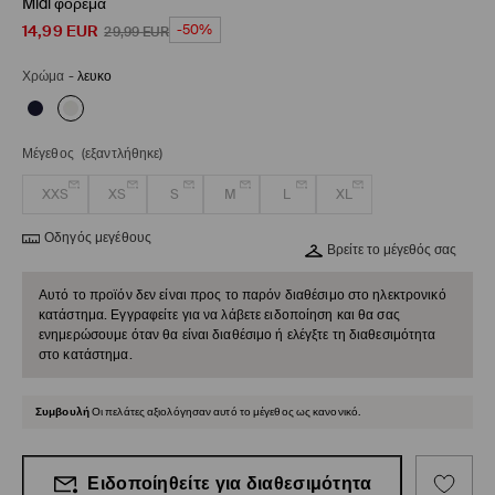
Midi φόρεμα
14,99
EUR
-50%
29,99
EUR
Χρώμα
-
λευκο
Μέγεθος
(εξαντλήθηκε)
XXS
XS
S
M
L
XL
Οδηγός μεγέθους
Βρείτε το μέγεθός σας
Αυτό το προϊόν δεν είναι προς το παρόν διαθέσιμο στο ηλεκτρονικό
κατάστημα. Εγγραφείτε για να λάβετε ειδοποίηση και θα σας
ενημερώσουμε όταν θα είναι διαθέσιμο ή ελέγξτε τη διαθεσιμότητα
στο κατάστημα.
Συμβουλή
Οι πελάτες αξιολόγησαν αυτό το μέγεθος ως κανονικό.
Ειδοποίηθείτε για διαθεσιμότητα