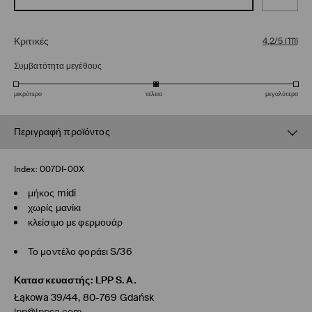
Κριτικές
4,2/5
(
111
)
Συμβατότητα μεγέθους
μικρότερο
τέλειο
μεγαλύτερο
Περιγραφή προϊόντος
Index:
007DI-00X
μήκος midi
χωρίς μανίκι
κλείσιμο με φερμουάρ
Το μοντέλο φοράει S/36
Κατασκευαστής
:
LPP S.A.
Łąkowa 39/44, 80-769 Gdańsk