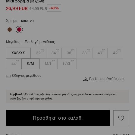
Midi φόρεμα με ζώνη
26,99
EUR
-40%
44,99
EUR
Χρώμα
-
κοκκινο
Μέγεθος
-
Επιλογή μεγέθους
XXS/XS
32
34
36
38
40
42
44
S/M
M/L
L/XL
Οδηγός μεγέθους
Βρείτε το μέγεθός σας
Συμβουλή
Οι πελάτες αξιολόγησαν το μέγεθος ως μεγάλο — σου συνιστούμε να
επιλέξεις ένα μικρότερο μέγεθος
Προσθήκη στο καλάθι