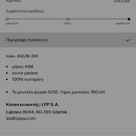
Κριτικές
3,9/5
(
55
)
Συμβατότητα μεγέθους
μικρότερο
τέλειο
μεγαλύτερο
Περιγραφή προϊόντος
Index:
842JW-33X
μήκος midi
κοντά μανίκια
100% κυτταρίνη
Το μοντέλο φοράει S/36. Ύψος μοντέλου 180 cm
Κατασκευαστής
:
LPP S.A.
Łąkowa 39/44, 80-769 Gdańsk
lpp@lppsa.com