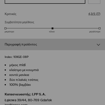
Κριτικές
4,3/5
(
77
)
Συμβατότητα μεγέθους
μικρότερο
τέλειο
μεγαλύτερο
Περιγραφή προϊόντος
Index:
109GE-08P
μήκος midi
κλείσιμο με κουμπιά
κοντά μανίκια
δύο πλαϊνές τσέπες
100% βαμβάκι
Κατασκευαστής
:
LPP S.A.
Łąkowa 39/44, 80-769 Gdańsk