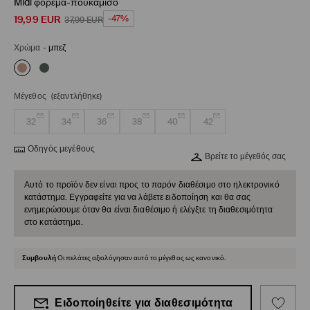
Midi φόρεμα-πουκάμισο
19,99
EUR
-47%
37,99
EUR
Χρώμα
-
μπεζ
Μέγεθος
(εξαντλήθηκε)
32
34
36
38
40
42
Οδηγός μεγέθους
Βρείτε το μέγεθός σας
Αυτό το προϊόν δεν είναι προς το παρόν διαθέσιμο στο ηλεκτρονικό
κατάστημα. Εγγραφείτε για να λάβετε ειδοποίηση και θα σας
ενημερώσουμε όταν θα είναι διαθέσιμο ή ελέγξτε τη διαθεσιμότητα
στο κατάστημα.
Συμβουλή
Οι πελάτες αξιολόγησαν αυτό το μέγεθος ως κανονικό.
Ειδοποίηθείτε για διαθεσιμότητα