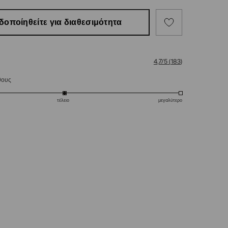
δοποίηθείτε για διαθεσιμότητα
4,7/5
(
183
)
θους
τέλειο
μεγαλύτερο