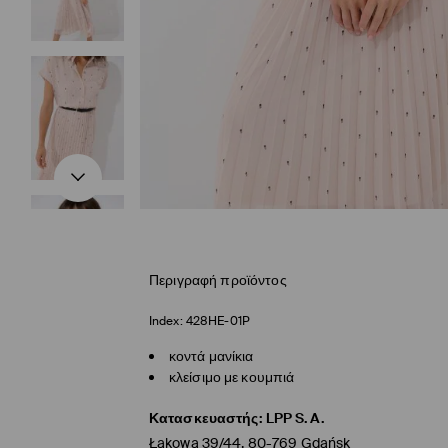
Περιγραφή προϊόντος
Index:
428HE-01P
κοντά μανίκια
κλείσιμο με κουμπιά
Κατασκευαστής
:
LPP S.A.
Łąkowa 39/44, 80-769 Gdańsk