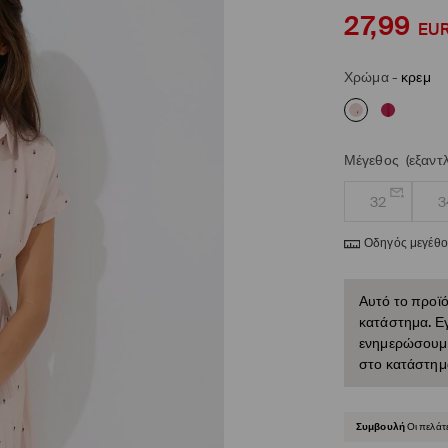
27,99
EU
Χρώμα
-
κρεμ
Μέγεθος
(εξαντ
32
3
Οδηγός μεγέθ
Αυτό το προϊό
κατάστημα. Εγ
ενημερώσουμε 
στο κατάστημ
Συμβουλή
Οι πελάτ