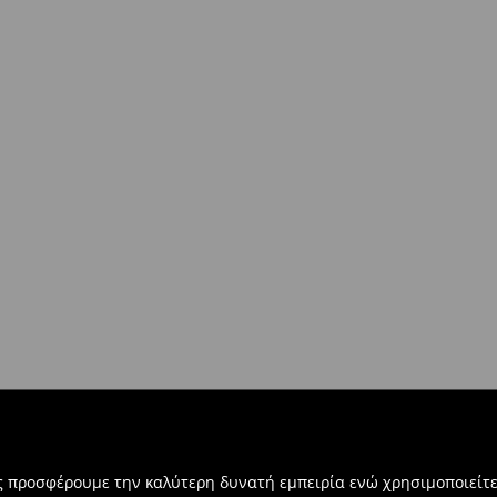
μες ημέρες)
στο σύνολο παραγγελίας 500 EUR)
ντων άνω των €40!
δοκίες σας, μπορείτε να τα
βή:
τε την ηλεκτρονική φόρμα
ας προσφέρουμε την καλύτερη δυνατή εμπειρία ενώ χρησιμοποιείτε