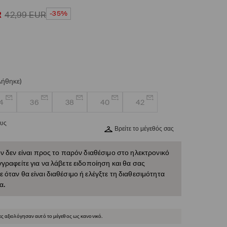
-35%
R
42,99
EUR
λήθηκε)
4
36
38
40
42
ους
Βρείτε το μέγεθός σας
ν δεν είναι προς το παρόν διαθέσιμο στο ηλεκτρονικό
γραφείτε για να λάβετε ειδοποίηση και θα σας
όταν θα είναι διαθέσιμο ή ελέγξτε τη διαθεσιμότητα
α.
ες αξιολόγησαν αυτό το μέγεθος ως κανονικό.