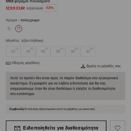
Midi φόρεμα-πουκάμισο
17,99
EUR
-53%
37,99
EUR
Χρώμα
-
πολυχρωμο
Μέγεθος
(εξαντλήθηκε)
32
34
36
38
40
42
Οδηγός μεγέθους
Βρείτε το μέγεθός σας
Αυτό το προϊόν δεν είναι προς το παρόν διαθέσιμο στο ηλεκτρονικό
κατάστημα. Εγγραφείτε για να λάβετε ειδοποίηση και θα σας
ενημερώσουμε όταν θα είναι διαθέσιμο ή ελέγξτε τη διαθεσιμότητα
στο κατάστημα.
Συμβουλή
Οι πελάτες αξιολόγησαν αυτό το μέγεθος ως κανονικό.
Ειδοποίηθείτε για διαθεσιμότητα