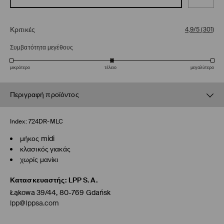
Κριτικές
4,9/5
(
301
)
Συμβατότητα μεγέθους
μικρότερο
τέλειο
μεγαλύτερο
Περιγραφή προϊόντος
Index:
724DR-MLC
μήκος midi
κλασικός γιακάς
χωρίς μανίκι
Κατασκευαστής
:
LPP S.A.
Łąkowa 39/44, 80-769 Gdańsk
lpp@lppsa.com