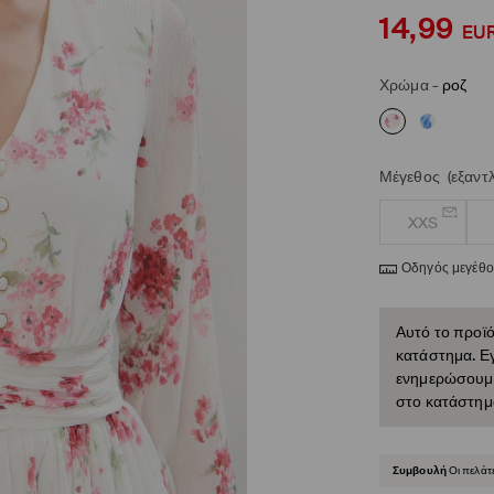
14,99
EU
Χρώμα
-
ροζ
Μέγεθος
(εξαντ
XXS
Οδηγός μεγέθ
Αυτό το προϊό
κατάστημα. Εγ
ενημερώσουμε 
στο κατάστημ
Συμβουλή
Οι πελάτ