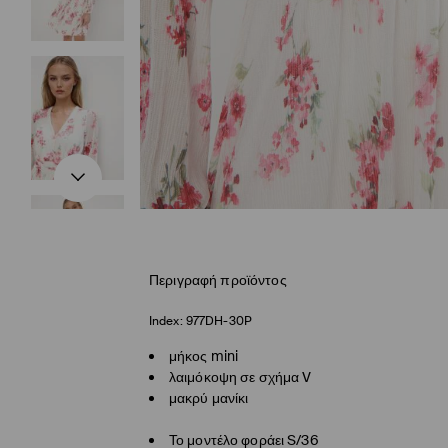
Περιγραφή προϊόντος
Index:
977DH-30P
μήκος mini
λαιμόκοψη σε σχήμα V
μακρύ μανίκι
Το μοντέλο φοράει S/36