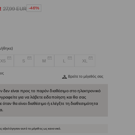
-46%
R
27,99
EUR
λήθηκε)
XS
S
M
L
XL
ους
Βρείτε το μέγεθός σας
ν δεν είναι προς το παρόν διαθέσιμο στο ηλεκτρονικό
γραφείτε για να λάβετε ειδοποίηση και θα σας
όταν θα είναι διαθέσιμο ή ελέγξτε τη διαθεσιμότητα
α.
ες αξιολόγησαν αυτό το μέγεθος ως κανονικό.