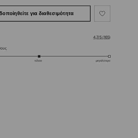
δοποίηθείτε για διαθεσιμότητα
4,7/5
(
165
)
θους
τέλειο
μεγαλύτερο