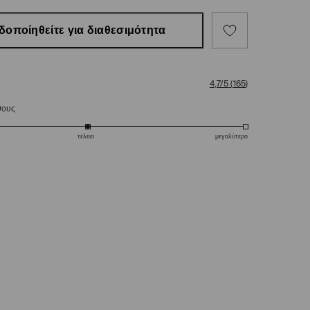
δοποίηθείτε για διαθεσιμότητα
4,7/5
(
165
)
θους
τέλειο
μεγαλύτερο