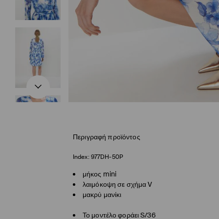
Περιγραφή προϊόντος
Index:
977DH-50P
μήκος mini
λαιμόκοψη σε σχήμα V
μακρύ μανίκι
Το μοντέλο φοράει S/36