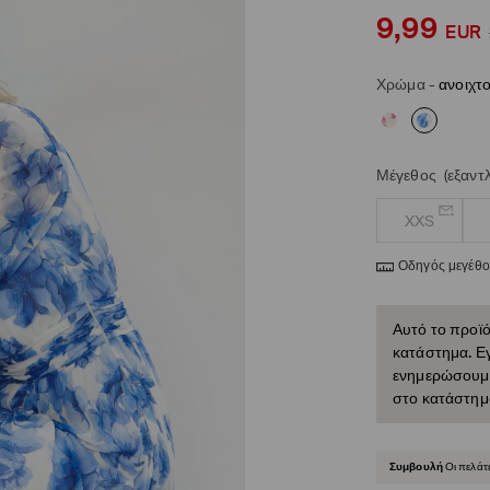
9,99
EUR
Χρώμα
-
ανοιχτ
Μέγεθος
(εξαντ
XXS
Οδηγός μεγέθ
Αυτό το προϊό
κατάστημα. Εγ
ενημερώσουμε 
στο κατάστημ
Συμβουλή
Οι πελάτ