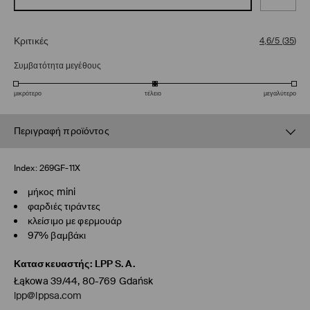
Κριτικές
4,6/5
(
35
)
Συμβατότητα μεγέθους
μικρότερο
τέλειο
μεγαλύτερο
Περιγραφή προϊόντος
Index:
269GF-11X
μήκος mini
φαρδιές τιράντες
κλείσιμο με φερμουάρ
97% βαμβάκι
Κατασκευαστής
:
LPP S.A.
Łąkowa 39/44, 80-769 Gdańsk
lpp@lppsa.com