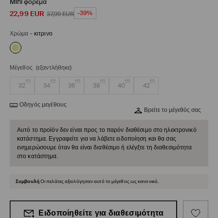
Mini φόρεμα
22,99
EUR
-39%
37,99
EUR
Χρώμα
-
κιτρινο
Μέγεθος
(εξαντλήθηκε)
32
34
36
38
40
42
Οδηγός μεγέθους
Βρείτε το μέγεθός σας
Αυτό το προϊόν δεν είναι προς το παρόν διαθέσιμο στο ηλεκτρονικό
κατάστημα. Εγγραφείτε για να λάβετε ειδοποίηση και θα σας
ενημερώσουμε όταν θα είναι διαθέσιμο ή ελέγξτε τη διαθεσιμότητα
στο κατάστημα.
Συμβουλή
Οι πελάτες αξιολόγησαν αυτό το μέγεθος ως κανονικό.
Ειδοποίηθείτε για διαθεσιμότητα