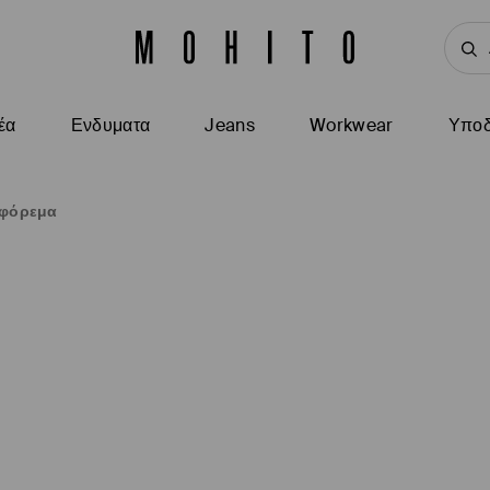
έα
Ενδυματα
Jeans
Workwear
Υποδ
 φόρεμα