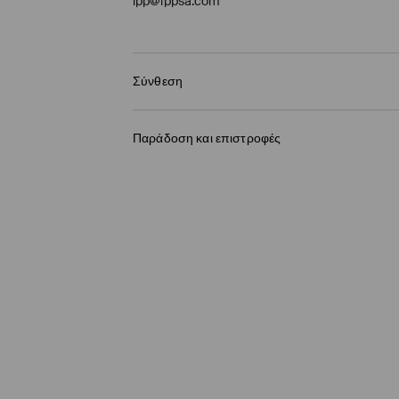
lpp@lppsa.com
Σύνθεση
88% ΠΟΛΥΕΣΤΕΡΑΣ, 12% ΕΛΑΣΤΑΝ
Παράδοση και επιστροφές
Πολιτική αποστολών
BOX NOW Lockers |Παραλαβή 24/7
(4-9 εργάσ
2,95 EUR / ηλεκτρονική πληρωμή
Παράδοση σε Σημείο παραλαβής
(4-9 εργάσ
3,95 EUR / ηλεκτρονική πληρωμή
Παράδοση από ταχυμεταφορών
(4-9 εργάσι
3,95 EUR / ηλεκτρονική πληρωμή
Παράδοση από ταχυμεταφορών
(4-9 εργάσι