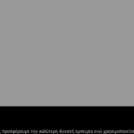
στο σύνολο παραγγελίας 500 EUR)
ντων άνω των €40!
δοκίες σας, μπορείτε να τα
βή:
τε την ηλεκτρονική φόρμα
ας προσφέρουμε την καλύτερη δυνατή εμπειρία ενώ χρησιμοποιείτε