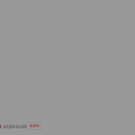
-63%
R
37,99
EUR