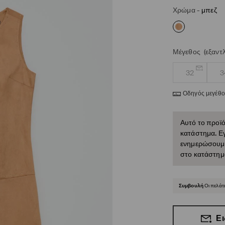
Χρώμα
-
μπεζ
Μέγεθος
(εξαντ
32
3
Οδηγός μεγέθ
Αυτό το προϊό
κατάστημα. Εγ
ενημερώσουμε 
στο κατάστημ
Συμβουλή
Οι πελάτ
Ει