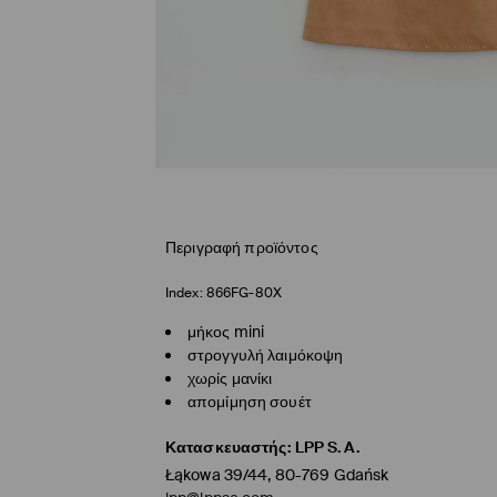
Περιγραφή προϊόντος
Index:
866FG-80X
μήκος mini
στρογγυλή λαιμόκοψη
χωρίς μανίκι
απομίμηση σουέτ
Κατασκευαστής
:
LPP S.A.
Łąkowa 39/44, 80-769 Gdańsk