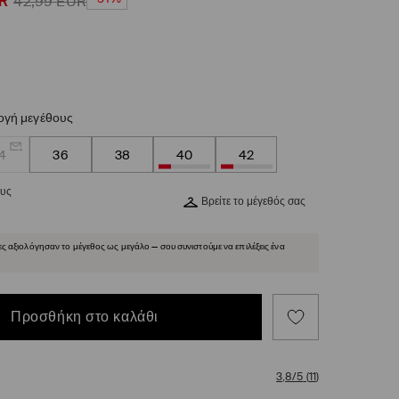
R
42,99
EUR
ογή μεγέθους
4
36
38
40
42
ους
Βρείτε το μέγεθός σας
ες αξιολόγησαν το μέγεθος ως μεγάλο — σου συνιστούμε να επιλέξεις ένα
Προσθήκη στο καλάθι
3,8/5
(
11
)