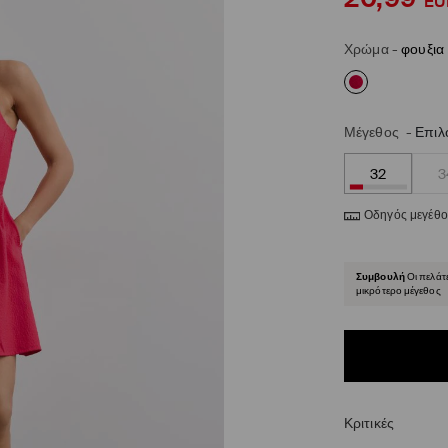
EU
Χρώμα
-
φουξια
Μέγεθος
-
Επιλ
32
3
Οδηγός μεγέθ
Συμβουλή
Οι πελάτ
μικρότερο μέγεθος
Κριτικές