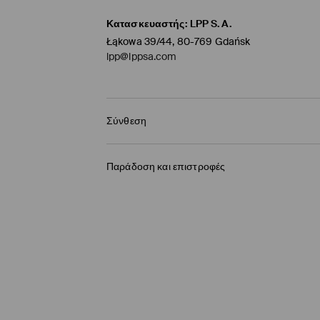
Κατασκευαστής
:
LPP S.A.
Łąkowa 39/44, 80-769 Gdańsk
lpp@lppsa.com
Σύνθεση
98% ΠΟΛΥΕΣΤΕΡΑΣ, 2% ΕΛΑΣΤΑΝ
Παράδοση και επιστροφές
Πολιτική αποστολών
BOX NOW Lockers |Παραλαβή 24/7
(4-9 εργάσ
2,95 EUR / ηλεκτρονική πληρωμή
Παράδοση σε Σημείο παραλαβής
(4-9 εργάσ
3,95 EUR / ηλεκτρονική πληρωμή