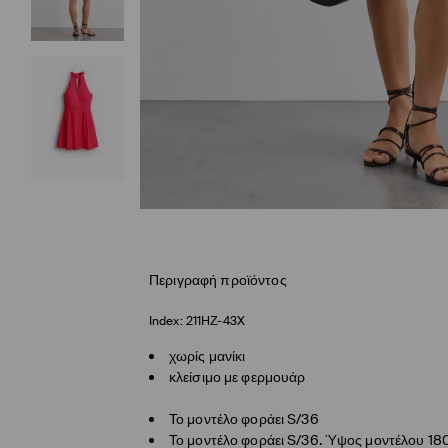
Περιγραφή προϊόντος
Index:
211HZ-43X
χωρίς μανίκι
κλείσιμο με φερμουάρ
Το μοντέλο φοράει S/36
Το μοντέλο φοράει S/36. Ύψος μοντέλου 18