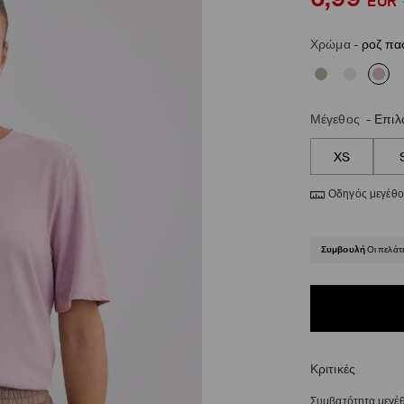
EUR
Χρώμα
-
ροζ πα
Μέγεθος
-
Επιλ
XS
Οδηγός μεγέθ
Συμβουλή
Οι πελάτ
Κριτικές
Συμβατότητα μεγέ