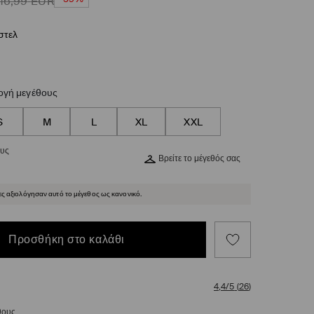
16,99
EUR
στελ
ογή μεγέθους
S
M
L
XL
XXL
ους
Βρείτε το μέγεθός σας
ες αξιολόγησαν αυτό το μέγεθος ως κανονικό.
Προσθήκη στο καλάθι
4,4/5
(
26
)
θους