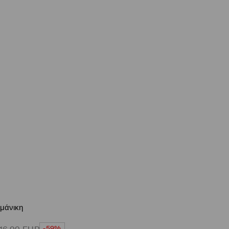
μάνικη
-59%