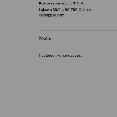
Κατασκευαστής
:
LPP S.A.
Łąkowa 39/44, 80-769 Gdańsk
lpp@lppsa.com
Σύνθεση
50% ΒΙΣΚΟΖΗ, 30% ΠΟΛΥΕΣΤΕΡΑΣ, 20% ΛΙΝΟ
Παράδοση και επιστροφές
Πολιτική αποστολών
BOX NOW Lockers |Παραλαβή 24/7
(4-9 εργάσ
2,95 EUR / ηλεκτρονική πληρωμή
Παράδοση σε Σημείο παραλαβής
(4-9 εργάσ
3,95 EUR / ηλεκτρονική πληρωμή
Παράδοση από ταχυμεταφορών
(4-9 εργάσι