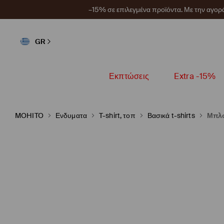
–15% σε επιλεγμένα προϊόντα. Με την αγο
GR
Εκπτώσεις
Extra -15%
MOHITO
Ενδυματα
T-shirt, τοπ
Βασικά t-shirts
Μπλο