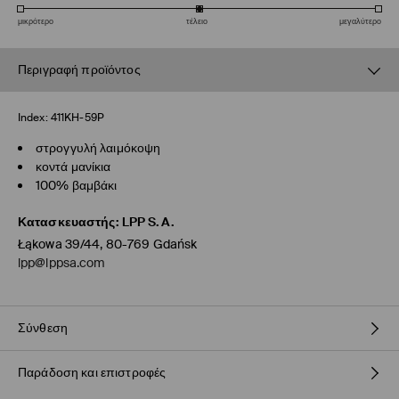
μικρότερο
τέλειο
μεγαλύτερο
Περιγραφή προϊόντος
Index:
411KH-59P
στρογγυλή λαιμόκοψη
κοντά μανίκια
100% βαμβάκι
Κατασκευαστής
:
LPP S.A.
Łąkowa 39/44, 80-769 Gdańsk
lpp@lppsa.com
Σύνθεση
Παράδοση και επιστροφές