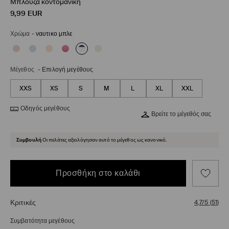
Μπλούζα κοντομάνικη
9,99
EUR
Χρώμα
-
ναυτικο μπλε
Μέγεθος
-
Επιλογή μεγέθους
XXS
XS
S
M
L
XL
XXL
Οδηγός μεγέθους
Βρείτε το μέγεθός σας
Συμβουλή
Οι πελάτες αξιολόγησαν αυτό το μέγεθος ως κανονικό.
Προσθήκη στο καλάθι
Κριτικές
4,7/5
(
51
)
Συμβατότητα μεγέθους