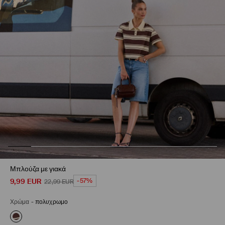
Μπλούζα με γιακά
9,99
EUR
-57%
22,99
EUR
Χρώμα
-
πολυχρωμο