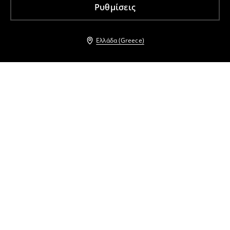
Ρυθμίσεις
Ελλάδα (Greece)
Άλλοι πελάτες επέλεξαν επίσης
Μπλούζα με μακριά μανίκια
Μπλούζα με μακριά μανίκια
9
,
99
EUR
24,99
EUR
9
,
99
EUR
24,99
EUR
Ζακέτα
Μπλούζα με μακριά μανίκια
16
,
99
EUR
31,99
EUR
9
,
99
EUR
24,99
EUR
LADIES` BLOUSE
Τοπ με τιράντες
27
,
99
EUR
6
,
99
EUR
14,99
EUR