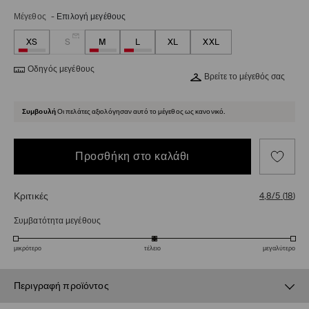
Μέγεθος
-
Επιλογή μεγέθους
XS
S
M
L
XL
XXL
Οδηγός μεγέθους
Βρείτε το μέγεθός σας
Συμβουλή
Οι πελάτες αξιολόγησαν αυτό το μέγεθος ως κανονικό.
Προσθήκη στο καλάθι
Κριτικές
4,8/5
(
18
)
Συμβατότητα μεγέθους
μικρότερο
τέλειο
μεγαλύτερο
Περιγραφή προϊόντος