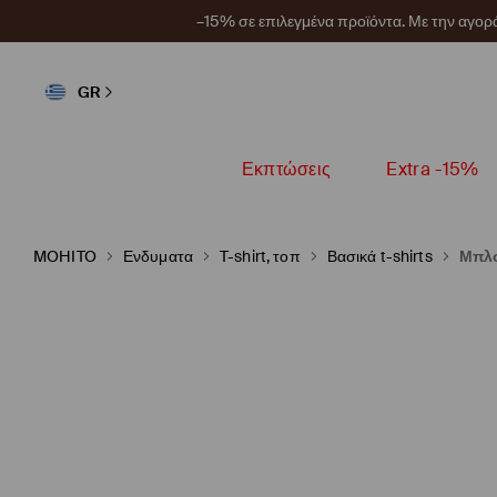
–15% σε επιλεγμένα προϊόντα. Με την αγο
GR
Εκπτώσεις
Extra -15%
MOHITO
Ενδυματα
T-shirt, τοπ
Βασικά t-shirts
Μπλο