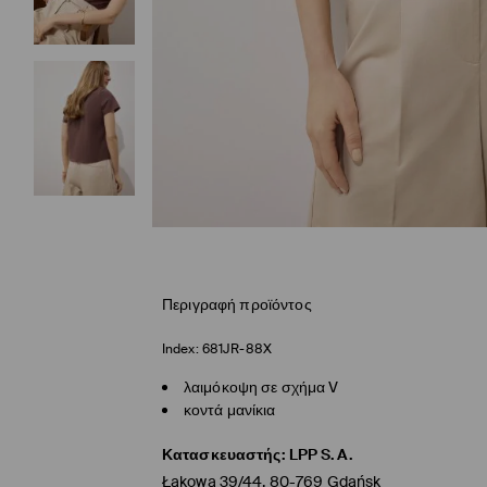
Περιγραφή προϊόντος
Index:
681JR-88X
λαιμόκοψη σε σχήμα V
κοντά μανίκια
Κατασκευαστής
:
LPP S.A.
Łąkowa 39/44, 80-769 Gdańsk