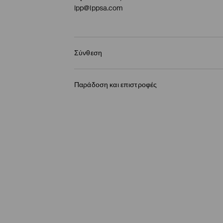
lpp@lppsa.com
Σύνθεση
95% ΒΑΜΒΑΚΙ, 5% ΕΛΑΣΤΑΝ
Παράδοση και επιστροφές
Πολιτική αποστολών
BOX NOW Lockers |Παραλαβή 24/7
(4-9 εργάσ
2,95 EUR / ηλεκτρονική πληρωμή
Παράδοση σε Σημείο παραλαβής
(4-9 εργάσ
3,95 EUR / ηλεκτρονική πληρωμή
Παράδοση από ταχυμεταφορών
(4-9 εργάσι
3,95 EUR / ηλεκτρονική πληρωμή