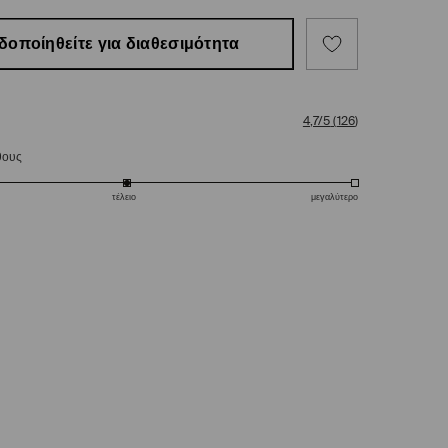
δοποίηθείτε για διαθεσιμότητα
4,7/5
(
126
)
θους
τέλειο
μεγαλύτερο