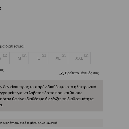
R
μα διαθέσιμο)
S
M
L
XL
XXL
ους
Βρείτε το μέγεθός σας
ν δεν είναι προς το παρόν διαθέσιμο στο ηλεκτρονικό
γραφείτε για να λάβετε ειδοποίηση και θα σας
όταν θα είναι διαθέσιμο ή ελέγξτε τη διαθεσιμότητα
α.
ες αξιολόγησαν αυτό το μέγεθος ως κανονικό.