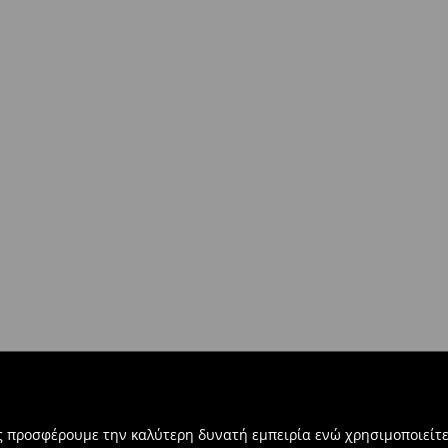
μες ημέρες)
στο σύνολο παραγγελίας 500 EUR)
ντων άνω των €40!
δοκίες σας, μπορείτε να τα
βή:
τε την ηλεκτρονική φόρμα
ας προσφέρουμε την καλύτερη δυνατή εμπειρία ενώ χρησιμοποιείτε