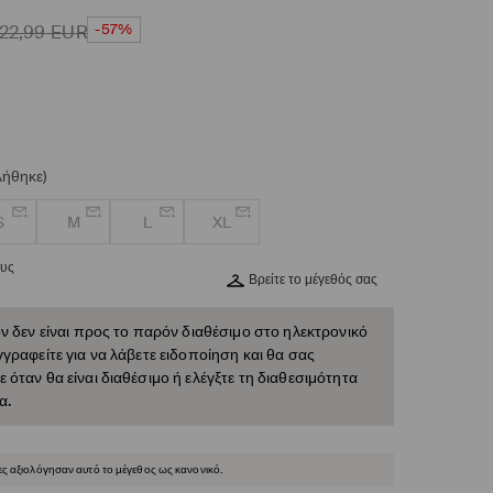
-57%
22,99
EUR
λήθηκε)
S
M
L
XL
ους
Βρείτε το μέγεθός σας
ν δεν είναι προς το παρόν διαθέσιμο στο ηλεκτρονικό
γραφείτε για να λάβετε ειδοποίηση και θα σας
όταν θα είναι διαθέσιμο ή ελέγξτε τη διαθεσιμότητα
α.
ες αξιολόγησαν αυτό το μέγεθος ως κανονικό.