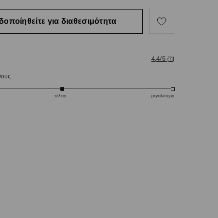
δοποίηθείτε για διαθεσιμότητα
4,4/5
(
11
)
θους
τέλειο
μεγαλύτερο