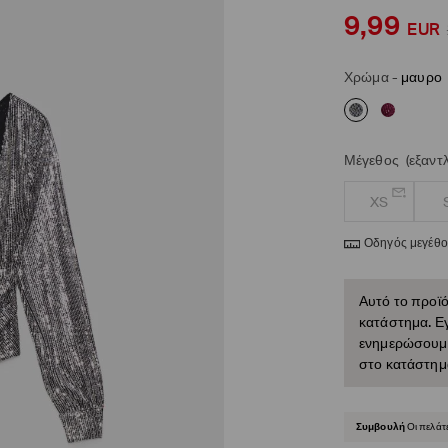
9,99
EUR
Χρώμα
-
μαυρο
Μέγεθος
(εξαντ
XS
Οδηγός μεγέθ
Αυτό το προϊό
κατάστημα. Εγ
ενημερώσουμε 
στο κατάστημ
Συμβουλή
Οι πελάτ