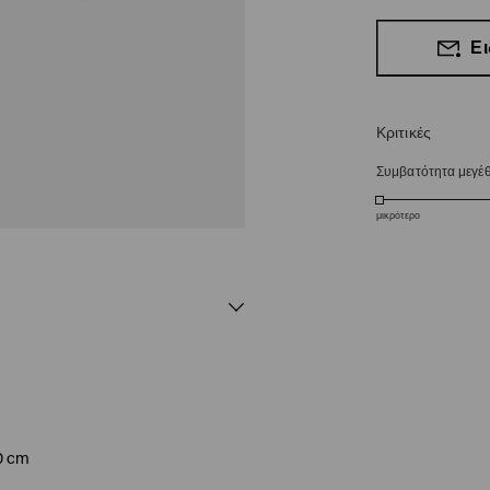
Ει
Κριτικές
Συμβατότητα μεγέ
μικρότερο
0 cm