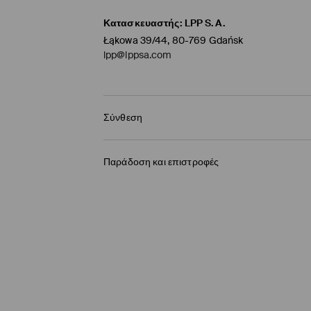
Κατασκευαστής
:
LPP S.A.
Łąkowa 39/44, 80-769 Gdańsk
lpp@lppsa.com
Σύνθεση
50% ΒΑΜΒΑΚΙ, 50% ΒΙΣΚΟΖΗ
Παράδοση και επιστροφές
Πολιτική αποστολών
BOX NOW Lockers |Παραλαβή 24/7
(4-9 εργάσ
2,95 EUR / ηλεκτρονική πληρωμή
Παράδοση σε Σημείο παραλαβής
(4-9 εργάσ
3,95 EUR / ηλεκτρονική πληρωμή