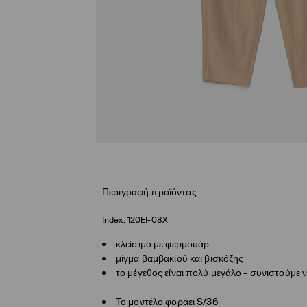
Περιγραφή προϊόντος
Index:
120EI-08X
κλείσιμο με φερμουάρ
μίγμα βαμβακιού και βισκόζης
το μέγεθος είναι πολύ μεγάλο - συνιστούμε ν
Το μοντέλο φοράει S/36