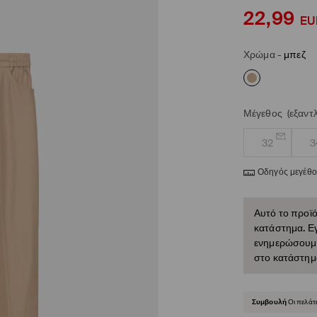
22,99
EU
Χρώμα
-
μπεζ
Μέγεθος
(εξαντ
32
3
Οδηγός μεγέθ
Αυτό το προϊό
κατάστημα. Εγ
ενημερώσουμε 
στο κατάστημ
Συμβουλή
Οι πελάτ