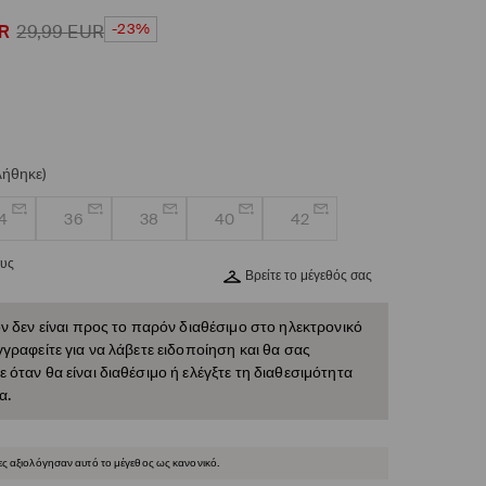
-23%
R
29,99
EUR
λήθηκε)
4
36
38
40
42
ους
Βρείτε το μέγεθός σας
ν δεν είναι προς το παρόν διαθέσιμο στο ηλεκτρονικό
γραφείτε για να λάβετε ειδοποίηση και θα σας
όταν θα είναι διαθέσιμο ή ελέγξτε τη διαθεσιμότητα
α.
ες αξιολόγησαν αυτό το μέγεθος ως κανονικό.