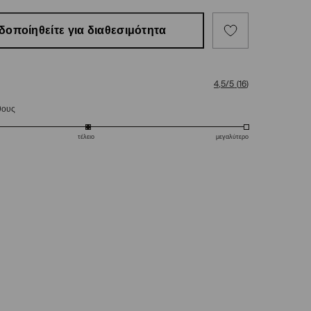
δοποίηθείτε για διαθεσιμότητα
4,5/5
(
16
)
θους
τέλειο
μεγαλύτερο