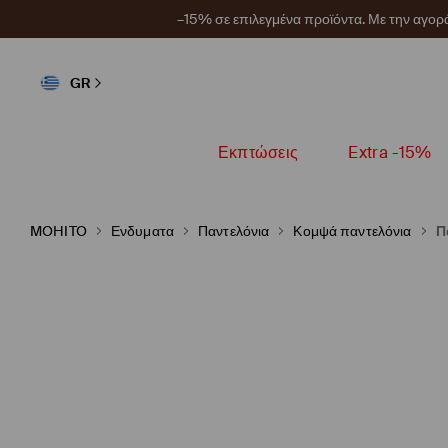
–15% σε επιλεγμένα προϊόντα. Με την αγο
GR
Εκπτώσεις
Extra -15%
MOHITO
Ενδυματα
Παντελόνια
Κομψά παντελόνια
Π