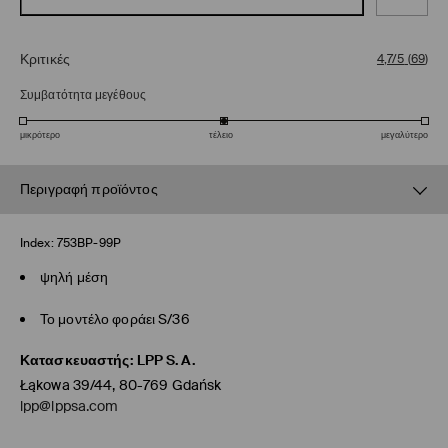
Κριτικές
4,7/5
(
69
)
Συμβατότητα μεγέθους
μικρότερο
τέλειο
μεγαλύτερο
Περιγραφή προϊόντος
Index:
753BP-99P
ψηλή μέση
Το μοντέλο φοράει S/36
Κατασκευαστής
:
LPP S.A.
Łąkowa 39/44, 80-769 Gdańsk
lpp@lppsa.com