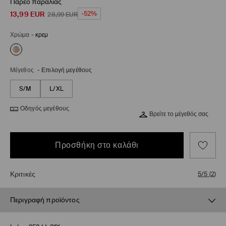
Παρεό παραλίας
13,99
EUR
-52%
28,99
EUR
Χρώμα
-
κρεμ
Μέγεθος
-
Επιλογή μεγέθους
S/M
L/XL
Οδηγός μεγέθους
Βρείτε το μέγεθός σας
Προσθήκη στο καλάθι
Κριτικές
5/5
(
2
)
Περιγραφή προϊόντος