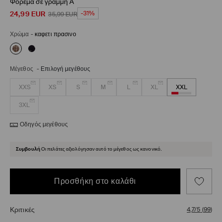
Φορεμα σε γραμμη Α
24,99
EUR
-31%
35,99
EUR
Χρώμα
-
καφετι πρασινο
Μέγεθος
-
Επιλογή μεγέθους
XXS
XS
S
M
L
XL
XXL
3XL
Οδηγός μεγέθους
Συμβουλή
Οι πελάτες αξιολόγησαν αυτό το μέγεθος ως κανονικό.
Προσθήκη στο καλάθι
Κριτικές
4,7/5
(
99
)