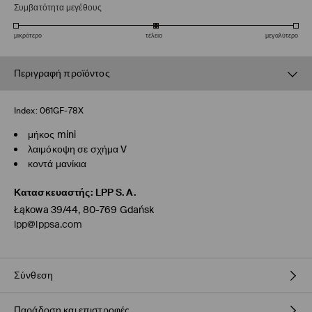
Συμβατότητα μεγέθους
μικρότερο
τέλειο
μεγαλύτερο
Περιγραφή προϊόντος
Index:
061GF-78X
μήκος mini
λαιμόκοψη σε σχήμα V
κοντά μανίκια
Κατασκευαστής
:
LPP S.A.
Łąkowa 39/44, 80-769 Gdańsk
lpp@lppsa.com
Σύνθεση
Παράδοση και επιστροφές