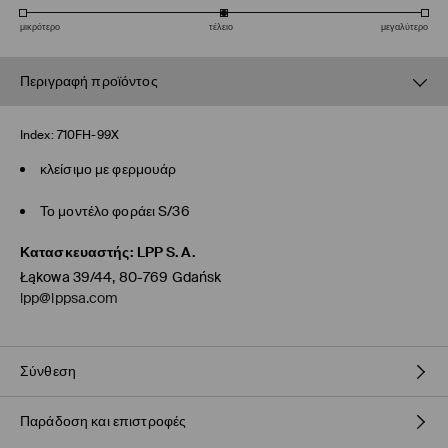
μικρότερο
τέλειο
μεγαλύτερο
Περιγραφή προϊόντος
Index:
710FH-99X
κλείσιμο με φερμουάρ
Το μοντέλο φοράει S/36
Κατασκευαστής
:
LPP S.A.
Łąkowa 39/44, 80-769 Gdańsk
lpp@lppsa.com
Σύνθεση
Παράδοση και επιστροφές
Κύριο
:
100% ΠΟΛΥΕΣΤΕΡΑΣ
Φόδρα
:
100% ΠΟΛΥΕΣΤΕΡΑΣ