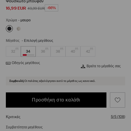
Φουσκωτό μπουφάν
16,99
EUR
-66%
49,99
EUR
Χρώμα
-
μαυρο
Μέγεθος
-
Επιλογή μεγέθους
32
34
36
38
40
42
Οδηγός μεγέθους
Βρείτε το μέγεθός σας
Συμβουλή
Οι πελάτες αξιολόγησαν αυτό το μέγεθος ως κανονικό.
Προσθήκη στο καλάθι
Κριτικές
5/5
(
108
)
Συμβατότητα μεγέθους