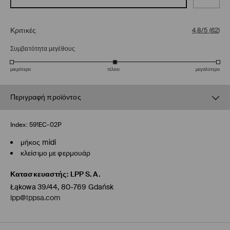
Κριτικές
4,8/5
(
62
)
Συμβατότητα μεγέθους
μικρότερο
τέλειο
μεγαλύτερο
Περιγραφή προϊόντος
Index:
591EC-02P
μήκος midi
κλείσιμο με φερμουάρ
Κατασκευαστής
:
LPP S.A.
Łąkowa 39/44, 80-769 Gdańsk
lpp@lppsa.com