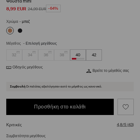
Φούστα mini
8,99
EUR
-64%
24,99
EUR
Χρώμα
-
μπεζ
Μέγεθος
-
Επιλογή μεγέθους
32
34
36
38
40
42
Οδηγός μεγέθους
Βρείτε το μέγεθός σας
Συμβουλή
Οι πελάτες αξιολόγησαν αυτό το μέγεθος ως κανονικό.
Προσθήκη στο καλάθι
Κριτικές
4,8/5
(
43
)
Συμβατότητα μεγέθους