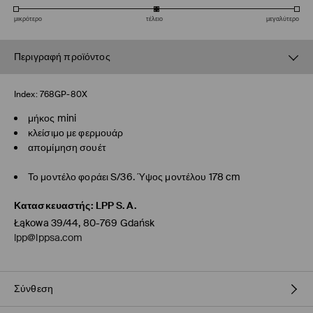
μικρότερο
τέλειο
μεγαλύτερο
Περιγραφή προϊόντος
Index:
768GP-80X
μήκος mini
κλείσιμο με φερμουάρ
απομίμηση σουέτ
Το μοντέλο φοράει S/36. Ύψος μοντέλου 178 cm
Κατασκευαστής
:
LPP S.A.
Łąkowa 39/44, 80-769 Gdańsk
lpp@lppsa.com
Σύνθεση