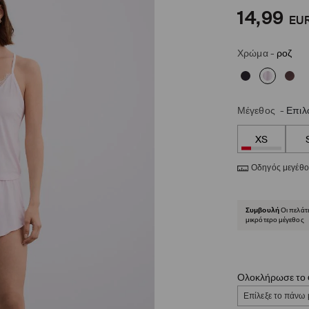
14,99
EU
Χρώμα
-
ροζ
Μέγεθος
-
Επιλ
XS
Οδηγός μεγέθ
Συμβουλή
Οι πελάτ
μικρότερο μέγεθος
Ολοκλήρωσε το o
Επίλεξε το πάνω