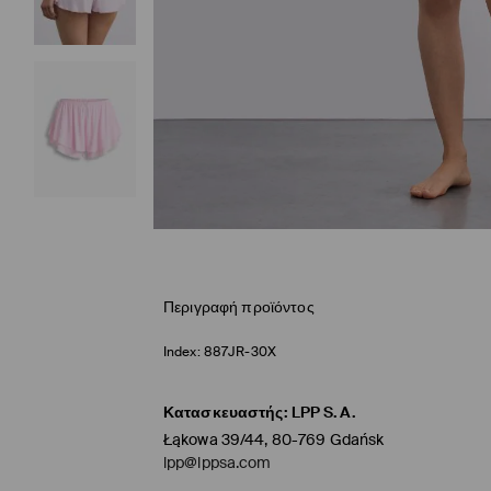
Περιγραφή προϊόντος
Index:
887JR-30X
Κατασκευαστής
:
LPP S.A.
Łąkowa 39/44, 80-769 Gdańsk
lpp@lppsa.com