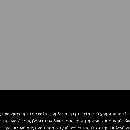
ντων άνω των €40!
δοκίες σας, μπορείτε να τα
βή:
τε την ηλεκτρονική φόρμα
ας προσφέρουμε την καλύτερη δυνατή εμπειρία ενώ χρησιμοποιείτε
η τις αγορές σας βάσει των δικών σας προτιμήσεων και συνηθειώ
 την επιλογή σας ανά πάσα στιγμή, κάνοντας κλικ στην επιλογή «Ρ