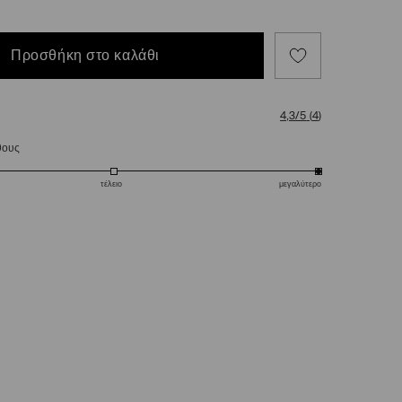
Προσθήκη στο καλάθι
4,3/5
(
4
)
θους
τέλειο
μεγαλύτερο