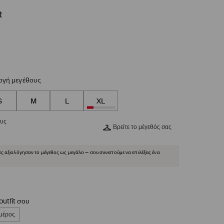
R
ογή μεγέθους
S
M
L
XL
ους
Βρείτε το μέγεθός σας
ες αξιολόγησαν το μέγεθος ως μεγάλο — σου συνιστούμε να επιλέξεις ένα
utfit σου
 μέρος