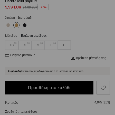
Πλεκτό Midi φόρεμα
9,99
EUR
-71%
34,99
EUR
Χρώμα
-
ζεστο λαδι
Μέγεθος
-
Επιλογή μεγέθους
XS
S
M
L
XL
Οδηγός μεγέθους
Βρείτε το μέγεθός σας
Συμβουλή
Οι πελάτες αξιολόγησαν αυτό το μέγεθος ως κανονικό.
Προσθήκη στο καλάθι
Κριτικές
4,9/5
(
253
)
Συμβατότητα μεγέθους