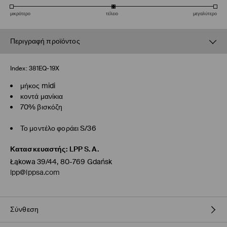
μικρότερο
τέλειο
μεγαλύτερο
Περιγραφή προϊόντος
Index:
381EQ-19X
μήκος midi
κοντά μανίκια
70% βισκόζη
Το μοντέλο φοράει S/36
Κατασκευαστής
:
LPP S.A.
Łąkowa 39/44, 80-769 Gdańsk
lpp@lppsa.com
Σύνθεση