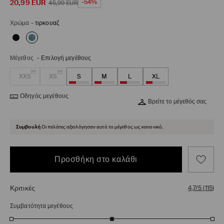
20,99
EUR
-54%
45,99
EUR
Χρώμα
-
τιρκουαζ
Μέγεθος
-
Επιλογή μεγέθους
XXS
XS
S
M
L
XL
Οδηγός μεγέθους
Βρείτε το μέγεθός σας
Συμβουλή
Οι πελάτες αξιολόγησαν αυτό το μέγεθος ως κανονικό.
Προσθήκη στο καλάθι
Κριτικές
4,7/5
(
115
)
Συμβατότητα μεγέθους