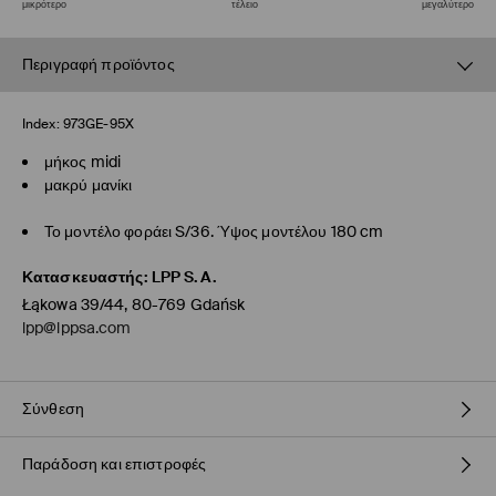
μικρότερο
τέλειο
μεγαλύτερο
Περιγραφή προϊόντος
Index:
973GE-95X
μήκος midi
μακρύ μανίκι
Το μοντέλο φοράει S/36. Ύψος μοντέλου 180 cm
Κατασκευαστής
:
LPP S.A.
Łąkowa 39/44, 80-769 Gdańsk
lpp@lppsa.com
Σύνθεση
Παράδοση και επιστροφές
73% LYOCELL, 20% ΜΑΛΛΙ, 7% ΕΛΑΣΤΑΝ