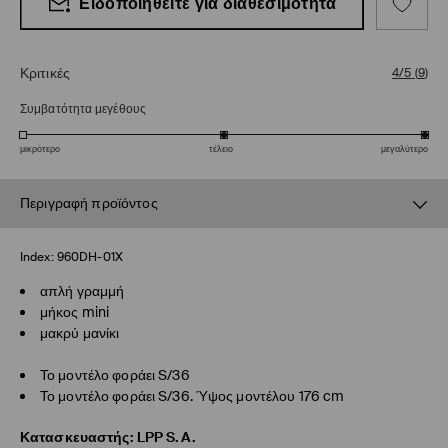
Ειδοποίηθείτε για διαθεσιμότητα
Κριτικές
4/5
(
9
)
Συμβατότητα μεγέθους
μικρότερο
τέλειο
μεγαλύτερο
Περιγραφή προϊόντος
Index:
960DH-01X
απλή γραμμή
μήκος mini
μακρύ μανίκι
Το μοντέλο φοράει S/36
Το μοντέλο φοράει S/36. Ύψος μοντέλου 176 cm
Κατασκευαστής
:
LPP S.A.