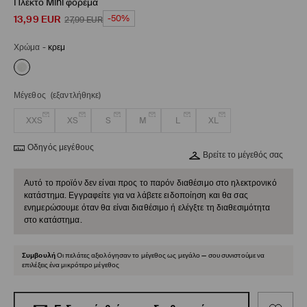
Πλεκτό Mini φόρεμα
13,99
EUR
-50%
27,99
EUR
Χρώμα
-
κρεμ
Μέγεθος
(εξαντλήθηκε)
XXS
XS
S
M
L
XL
Οδηγός μεγέθους
Βρείτε το μέγεθός σας
Αυτό το προϊόν δεν είναι προς το παρόν διαθέσιμο στο ηλεκτρονικό
κατάστημα. Εγγραφείτε για να λάβετε ειδοποίηση και θα σας
ενημερώσουμε όταν θα είναι διαθέσιμο ή ελέγξτε τη διαθεσιμότητα
στο κατάστημα.
Συμβουλή
Οι πελάτες αξιολόγησαν το μέγεθος ως μεγάλο — σου συνιστούμε να
επιλέξεις ένα μικρότερο μέγεθος