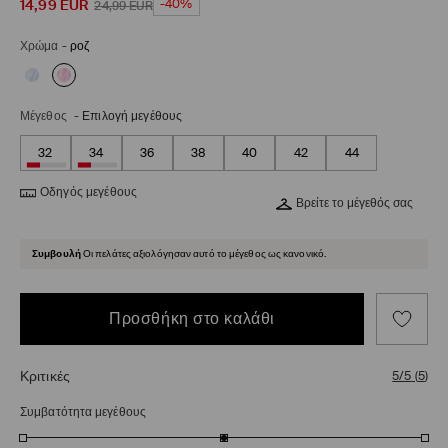
14,99
EUR
-40%
24,99
EUR
Χρώμα
-
ροζ
Μέγεθος
-
Επιλογή μεγέθους
32
34
36
38
40
42
44
Οδηγός μεγέθους
Βρείτε το μέγεθός σας
Συμβουλή
Οι πελάτες αξιολόγησαν αυτό το μέγεθος ως κανονικό.
Προσθήκη στο καλάθι
Κριτικές
5/5
(
5
)
Συμβατότητα μεγέθους