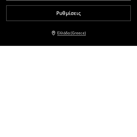
Ρυθμίσεις
Ελλάδα (Greece)
Άλλοι πελάτες επέλεξαν επίσης
Πουκαμίσα με φιόγκο
Πουκαμίσα με φιόγκο
16
,
99
EUR
24,99
EUR
20
,
99
EUR
26,99
EUR