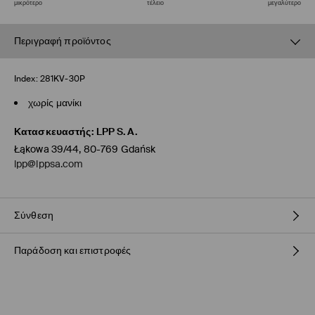
μικρότερο
τέλειο
μεγαλύτερο
Περιγραφή προϊόντος
Index:
281KV-30P
χωρίς μανίκι
Κατασκευαστής
:
LPP S.A.
Łąkowa 39/44, 80-769 Gdańsk
lpp@lppsa.com
Σύνθεση
Παράδοση και επιστροφές
72% ΒΙΣΚΟΖΗ, 28% ΠΟΛΥΑΜΙΔΗ
Πολιτική αποστολών