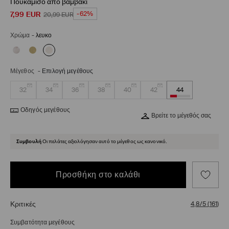
Πουκάμισο από βαμβάκι
7,99
EUR
-62%
20,99
EUR
Χρώμα
-
λευκο
Μέγεθος
-
Επιλογή μεγέθους
32
34
36
38
40
42
44
Οδηγός μεγέθους
Βρείτε το μέγεθός σας
Συμβουλή
Οι πελάτες αξιολόγησαν αυτό το μέγεθος ως κανονικό.
Προσθήκη στο καλάθι
Κριτικές
4,8/5
(
161
)
Συμβατότητα μεγέθους