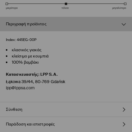
μικρότερο
τέλειο
μεγαλύτερο
Περιγραφή προϊόντος
Index:
445EG-00P
κλασικός γιακάς
κλείσιμο με κουμπιά
100% βαμβάκι
Κατασκευαστής
:
LPP S.A.
Łąkowa 39/44, 80-769 Gdańsk
lpp@lppsa.com
Σύνθεση
Παράδοση και επιστροφές
100% ΒΑΜΒΑΚΙ