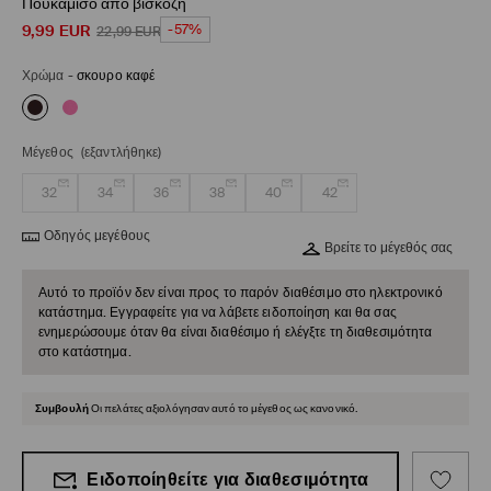
Πουκάμισο από βισκόζη
9,99
EUR
-57%
22,99
EUR
Χρώμα
-
σκουρο καφέ
Μέγεθος
(εξαντλήθηκε)
32
34
36
38
40
42
Οδηγός μεγέθους
Βρείτε το μέγεθός σας
Αυτό το προϊόν δεν είναι προς το παρόν διαθέσιμο στο ηλεκτρονικό
κατάστημα. Εγγραφείτε για να λάβετε ειδοποίηση και θα σας
ενημερώσουμε όταν θα είναι διαθέσιμο ή ελέγξτε τη διαθεσιμότητα
στο κατάστημα.
Συμβουλή
Οι πελάτες αξιολόγησαν αυτό το μέγεθος ως κανονικό.
Ειδοποίηθείτε για διαθεσιμότητα