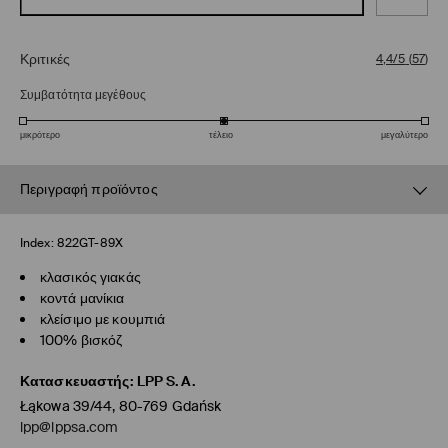
Κριτικές
4,4/5
(
57
)
Συμβατότητα μεγέθους
μικρότερο
τέλειο
μεγαλύτερο
Περιγραφή προϊόντος
Index:
822GT-89X
κλασικός γιακάς
κοντά μανίκια
κλείσιμο με κουμπιά
100% βισκόζ
Κατασκευαστής
:
LPP S.A.
Łąkowa 39/44, 80-769 Gdańsk
lpp@lppsa.com