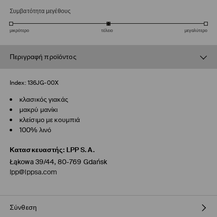
Συμβατότητα μεγέθους
μικρότερο
τέλειο
μεγαλύτερο
Περιγραφή προϊόντος
Index:
136JG-00X
κλασικός γιακάς
μακρύ μανίκι
κλείσιμο με κουμπιά
100% λινό
Κατασκευαστής
:
LPP S.A.
Łąkowa 39/44, 80-769 Gdańsk
lpp@lppsa.com
Σύνθεση