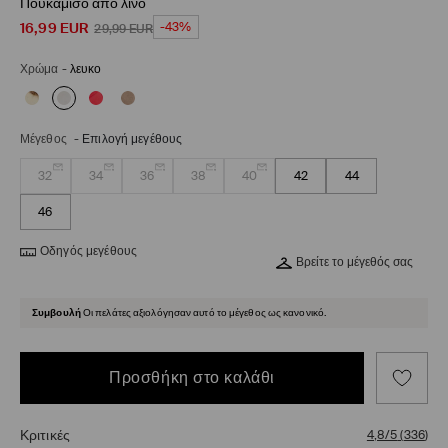
Πουκάμισο από λινό
16,99
EUR
-43%
29,99
EUR
Χρώμα
-
λευκο
Μέγεθος
-
Επιλογή μεγέθους
32
34
36
38
40
42
44
46
Οδηγός μεγέθους
Βρείτε το μέγεθός σας
Συμβουλή
Οι πελάτες αξιολόγησαν αυτό το μέγεθος ως κανονικό.
Προσθήκη στο καλάθι
Κριτικές
4,8/5
(
336
)