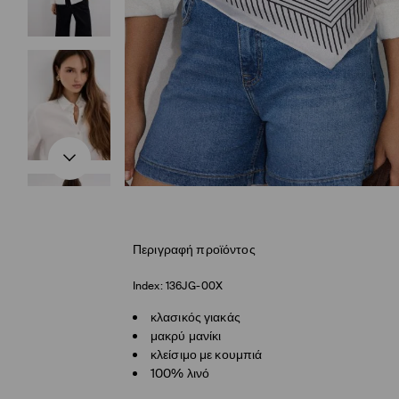
Περιγραφή προϊόντος
Index:
136JG-00X
κλασικός γιακάς
μακρύ μανίκι
κλείσιμο με κουμπιά
100% λινό