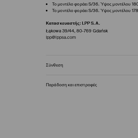
Το μοντέλο φοράει S/36. Ύψος μοντέλου 18
Το μοντέλο φοράει S/36. Ύψος μοντέλου 17
Κατασκευαστής
:
LPP S.A.
Łąkowa 39/44, 80-769 Gdańsk
lpp@lppsa.com
Σύνθεση
100% ΛΙΝΟ
Παράδοση και επιστροφές
Πολιτική αποστολών
BOX NOW Lockers |Παραλαβή 24/7
(4-9 εργάσ
2,95 EUR / ηλεκτρονική πληρωμή
Παράδοση σε Σημείο παραλαβής
(4-9 εργάσ