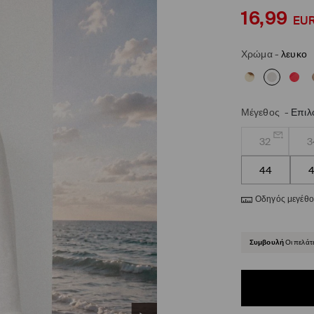
16,99
EU
Χρώμα
-
λευκο
Μέγεθος
-
Επιλ
32
3
44
Οδηγός μεγέθ
Συμβουλή
Οι πελάτ