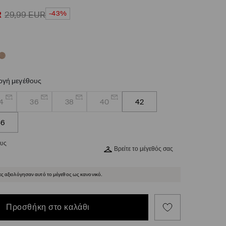
-43%
R
29,99
EUR
ογή μεγέθους
4
36
38
40
42
46
ους
Βρείτε το μέγεθός σας
ες αξιολόγησαν αυτό το μέγεθος ως κανονικό.
Προσθήκη στο καλάθι