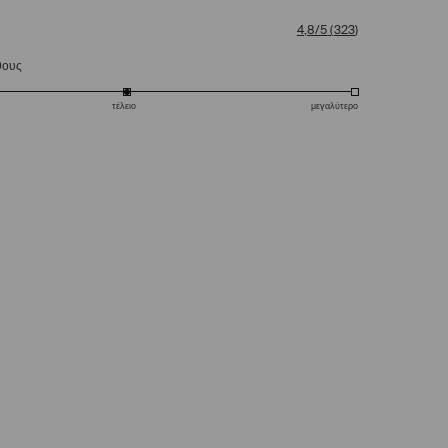
4,8/5
(
323
)
θους
τέλειο
μεγαλύτερο