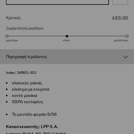
Κριτικές
4,9/5
(
35
)
Συμβατότητα μεγέθους
μικρότερο
τέλειο
μεγαλύτερο
Περιγραφή προϊόντος
Index:
349EG-50J
κλασικός γιακάς
κλείσιμο με κουμπιά
κοντά μανίκια
100% κυτταρίνη
Το μοντέλο φοράει S/36
Κατασκευαστής
:
LPP S.A.