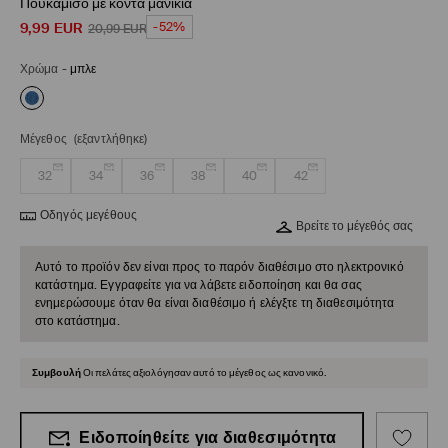
Πουκάμισο με κοντά μανίκια
9,99
EUR
-52%
20,99
EUR
Χρώμα
-
μπλε
Μέγεθος
(εξαντλήθηκε)
32
34
36
38
40
42
Οδηγός μεγέθους
Βρείτε το μέγεθός σας
Αυτό το προϊόν δεν είναι προς το παρόν διαθέσιμο στο ηλεκτρονικό
κατάστημα. Εγγραφείτε για να λάβετε ειδοποίηση και θα σας
ενημερώσουμε όταν θα είναι διαθέσιμο ή ελέγξτε τη διαθεσιμότητα
στο κατάστημα.
Συμβουλή
Οι πελάτες αξιολόγησαν αυτό το μέγεθος ως κανονικό.
Ειδοποίηθείτε για διαθεσιμότητα