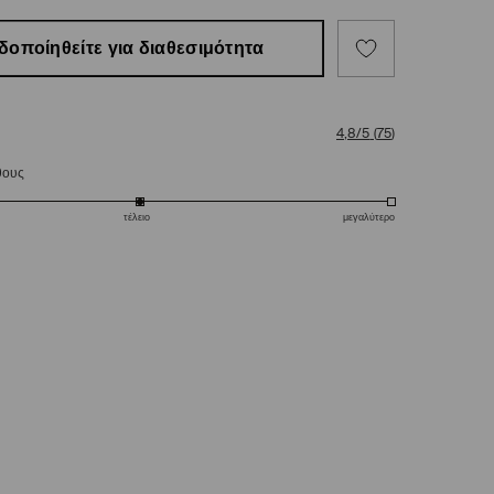
δοποίηθείτε για διαθεσιμότητα
4,8/5
(
75
)
θους
τέλειο
μεγαλύτερο