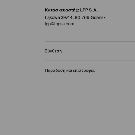
Κατασκευαστής
:
LPP S.A.
Łąkowa 39/44, 80-769 Gdańsk
lpp@lppsa.com
Σύνθεση
Κύριο
:
72% ΒΙΣΚΟΖΗ, 28% ΠΟΛΥΕΣΤΕΡΑΣ
Παράδοση και επιστροφές
ΜΗΝ ΛΕΥΚΑΝΕΤΕ
Πολιτική αποστολών
ΜΗΝ ΣΤΕΓΝΩΝΕΤΕ
BOX NOW Lockers |Παραλαβή 24/7
(4-9 εργάσ
ΜΗ ΣΙΔΕΡΩΝΕΤΕ
2,95 EUR / ηλεκτρονική πληρωμή
ΝΑ ΜΗΝ ΣΤΕΓΝΩΚΑΘΑΡΙΣΤΕΙ
Παράδοση σε Σημείο παραλαβής
(4-9 εργάσ
3,95 EUR / ηλεκτρονική πληρωμή