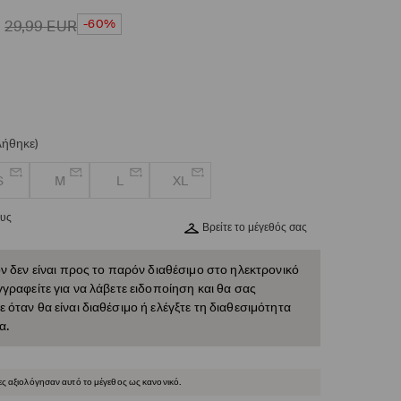
-60%
29,99
EUR
λήθηκε)
S
M
L
XL
ους
Βρείτε το μέγεθός σας
ν δεν είναι προς το παρόν διαθέσιμο στο ηλεκτρονικό
γραφείτε για να λάβετε ειδοποίηση και θα σας
όταν θα είναι διαθέσιμο ή ελέγξτε τη διαθεσιμότητα
α.
ες αξιολόγησαν αυτό το μέγεθος ως κανονικό.