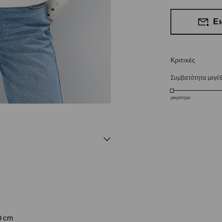
Ει
Κριτικές
Συμβατότητα μεγέ
μικρότερο
0 cm