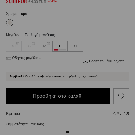
31,99
EUR
-51%
64,99
EUR
Χρώμα
-
κρεμ
Μέγεθος
-
Επιλογή μεγέθους
XS
S
M
L
XL
Οδηγός μεγέθους
Βρείτε το μέγεθός σας
Συμβουλή
Οι πελάτες αξιολόγησαν αυτό το μέγεθος ως κανονικό.
Προσθήκη στο καλάθι
Κριτικές
4,7/5
(
40
)
Συμβατότητα μεγέθους