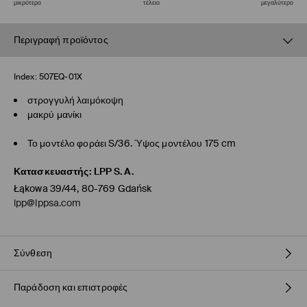
μικρότερο
τέλειο
μεγαλύτερο
Περιγραφή προϊόντος
Index:
507EQ-01X
στρογγυλή λαιμόκοψη
μακρύ μανίκι
Το μοντέλο φοράει S/36. Ύψος μοντέλου 175 cm
Κατασκευαστής
:
LPP S.A.
Łąkowa 39/44, 80-769 Gdańsk
lpp@lppsa.com
Σύνθεση
Παράδοση και επιστροφές
1