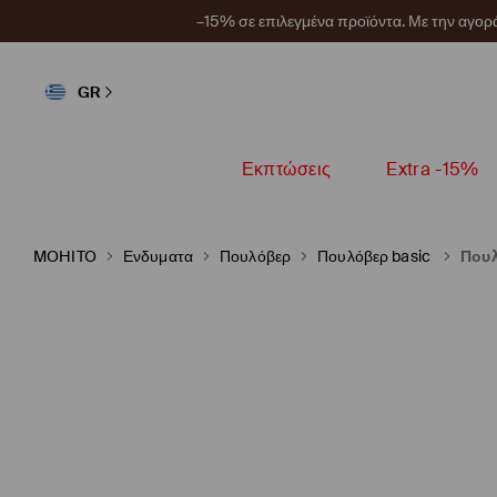
–15% σε επιλεγμένα προϊόντα. Με την αγο
GR
Εκπτώσεις
Extra -15%
MOHITO
Ενδυματα
Πουλόβερ
Πουλόβερ basic
Πουλ