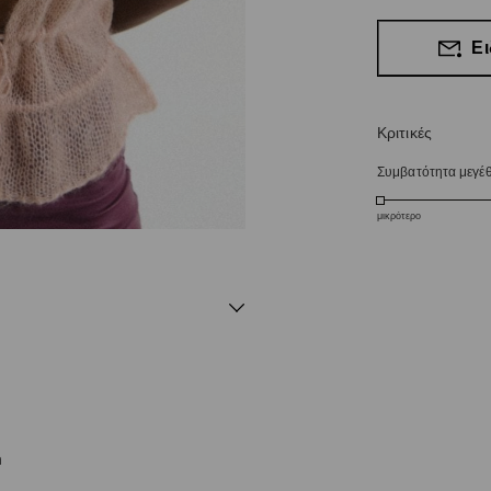
Ει
Κριτικές
Συμβατότητα μεγέ
μικρότερο
m