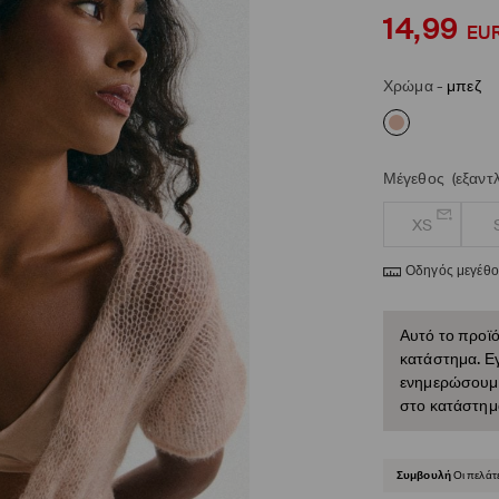
14,99
EU
Χρώμα
-
μπεζ
Μέγεθος
(εξαντ
XS
Οδηγός μεγέθ
Αυτό το προϊό
κατάστημα. Εγ
ενημερώσουμε 
στο κατάστημ
Συμβουλή
Οι πελάτ