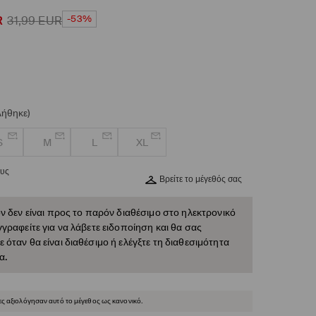
-53%
R
31,99
EUR
λήθηκε)
S
M
L
XL
ους
Βρείτε το μέγεθός σας
ν δεν είναι προς το παρόν διαθέσιμο στο ηλεκτρονικό
γραφείτε για να λάβετε ειδοποίηση και θα σας
όταν θα είναι διαθέσιμο ή ελέγξτε τη διαθεσιμότητα
α.
ες αξιολόγησαν αυτό το μέγεθος ως κανονικό.