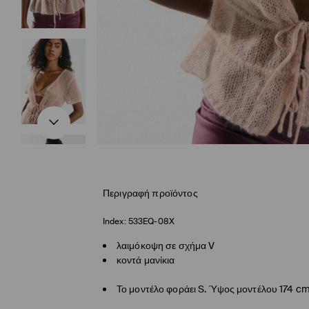
Περιγραφή προϊόντος
Index:
533EQ-08X
λαιμόκοψη σε σχήμα V
κοντά μανίκια
Το μοντέλο φοράει S. Ύψος μοντέλου 174 c