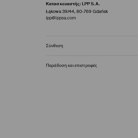
Κατασκευαστής
:
LPP S.A.
Łąkowa 39/44, 80-769 Gdańsk
lpp@lppsa.com
Σύνθεση
54% MOHAIR, 30% ΠΟΛΥΑΜΙΔΗ, 16% ΜΑΛΛΙ
Παράδοση και επιστροφές
Πολιτική αποστολών
BOX NOW Lockers |Παραλαβή 24/7
(4-9 εργάσ
2,95 EUR / ηλεκτρονική πληρωμή
Παράδοση σε Σημείο παραλαβής
(4-9 εργάσ
3,95 EUR / ηλεκτρονική πληρωμή
Παράδοση από ταχυμεταφορών
(4-9 εργάσι