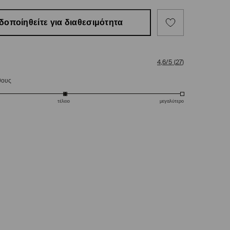
δοποίηθείτε για διαθεσιμότητα
4,6/5
(
27
)
θους
τέλειο
μεγαλύτερο