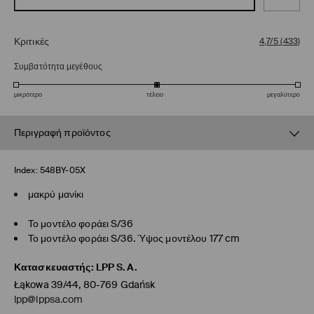
Κριτικές
4,7/5
(
433
)
Συμβατότητα μεγέθους
μικρότερο
τέλειο
μεγαλύτερο
Περιγραφή προϊόντος
Index:
548BY-05X
μακρύ μανίκι
Το μοντέλο φοράει S/36
Το μοντέλο φοράει S/36. Ύψος μοντέλου 177 cm
Κατασκευαστής
:
LPP S.A.
Łąkowa 39/44, 80-769 Gdańsk
lpp@lppsa.com