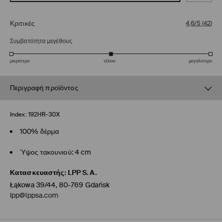
Κριτικές
4,6/5
(
42
)
Συμβατότητα μεγέθους
μικρότερο
τέλειο
μεγαλύτερο
Περιγραφή προϊόντος
Index:
192HR-30X
100% δέρμα
Ύψος τακουνιού: 4 cm
Κατασκευαστής
:
LPP S.A.
Łąkowa 39/44, 80-769 Gdańsk
lpp@lppsa.com