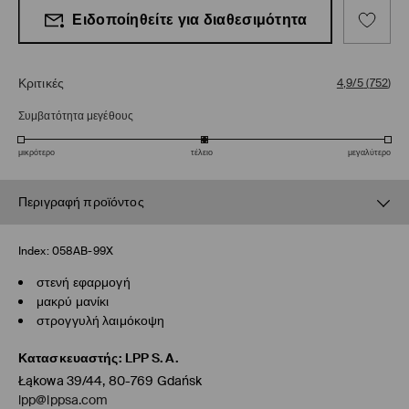
Ειδοποίηθείτε για διαθεσιμότητα
Κριτικές
4,9/5
(
752
)
Συμβατότητα μεγέθους
μικρότερο
τέλειο
μεγαλύτερο
Περιγραφή προϊόντος
Index:
058AB-99X
στενή εφαρμογή
μακρύ μανίκι
στρογγυλή λαιμόκοψη
Κατασκευαστής
:
LPP S.A.
Łąkowa 39/44, 80-769 Gdańsk
lpp@lppsa.com