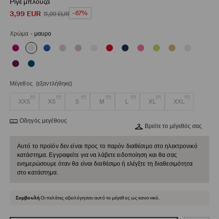
Ριγέ μπλούζα
3,99
EUR
-67%
11,99
EUR
Χρώμα
-
μαυρο
Μέγεθος
(εξαντλήθηκε)
XXS
XS
S
M
L
XL
XXL
Οδηγός μεγέθους
Βρείτε το μέγεθός σας
Αυτό το προϊόν δεν είναι προς το παρόν διαθέσιμο στο ηλεκτρονικό
κατάστημα. Εγγραφείτε για να λάβετε ειδοποίηση και θα σας
ενημερώσουμε όταν θα είναι διαθέσιμο ή ελέγξτε τη διαθεσιμότητα
στο κατάστημα.
Συμβουλή
Οι πελάτες αξιολόγησαν αυτό το μέγεθος ως κανονικό.