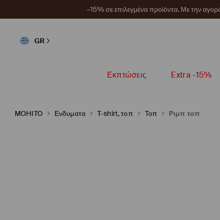
–15% σε επιλεγμένα προϊόντα. Με την αγο
GR
Εκπτώσεις
Extra -15%
MOHITO
Ενδυματα
T-shirt, τοπ
Τοπ
Ριμπ τοπ