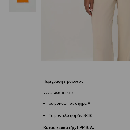
Περιγραφή προϊόντος
Index:
458DH-23X
λαιμόκοψη σε σχήμα V
Το μοντέλο φοράει S/36
Κατασκευαστής
:
LPP S.A.