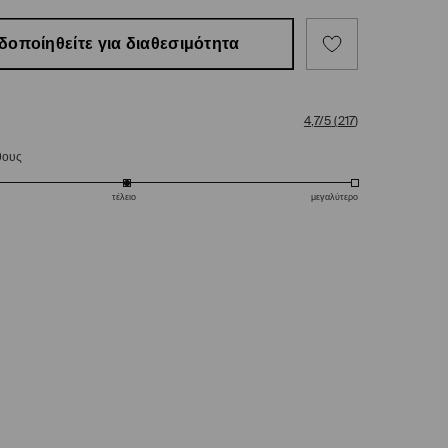
δοποίηθείτε για διαθεσιμότητα
4,7/5
(
217
)
θους
τέλειο
μεγαλύτερο