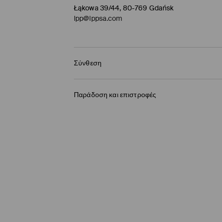
Łąkowa 39/44, 80-769 Gdańsk
lpp@lppsa.com
Σύνθεση
100% ΠΟΛΥΕΣΤΕΡΑΣ
Παράδοση και επιστροφές
Πολιτική αποστολών
BOX NOW Lockers |Παραλαβή 24/7
(4-9 εργάσ
2,95 EUR / ηλεκτρονική πληρωμή
Παράδοση σε Σημείο παραλαβής
(4-9 εργάσ
3,95 EUR / ηλεκτρονική πληρωμή
Παράδοση από ταχυμεταφορών
(4-9 εργάσι
3,95 EUR / ηλεκτρονική πληρωμή