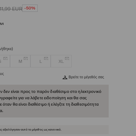
-50%
11,99
EUR
νι
λήθηκε)
S
M
L
XL
ους
Βρείτε το μέγεθός σας
ν δεν είναι προς το παρόν διαθέσιμο στο ηλεκτρονικό
γραφείτε για να λάβετε ειδοποίηση και θα σας
όταν θα είναι διαθέσιμο ή ελέγξτε τη διαθεσιμότητα
α.
ες αξιολόγησαν αυτό το μέγεθος ως κανονικό.