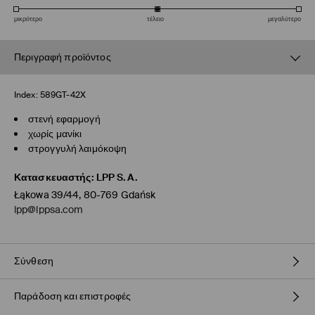
μικρότερο
τέλειο
μεγαλύτερο
Περιγραφή προϊόντος
Index:
589GT-42X
στενή εφαρμογή
χωρίς μανίκι
στρογγυλή λαιμόκοψη
Κατασκευαστής
:
LPP S.A.
Łąkowa 39/44, 80-769 Gdańsk
lpp@lppsa.com
Σύνθεση
Παράδοση και επιστροφές
95% ΒΑΜΒΑΚΙ, 5% ΕΛΑΣΤΑΝ