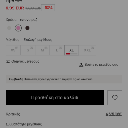
Ριμπ τοπ
6,99
EUR
-50%
13,99
EUR
Χρώμα
-
εντονο ροζ
Μέγεθος
-
Επιλογή μεγέθους
XS
S
M
L
XL
XXL
Οδηγός μεγέθους
Βρείτε το μέγεθός σας
Συμβουλή
Οι πελάτες αξιολόγησαν αυτό το μέγεθος ως κανονικό.
Προσθήκη στο καλάθι
Κριτικές
4,6/5
(
168
)
Συμβατότητα μεγέθους