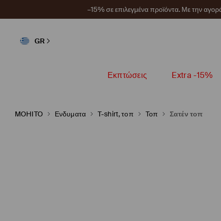
–15% σε επιλεγμένα προϊόντα. Με την αγο
GR
Εκπτώσεις
Extra -15%
MOHITO
Ενδυματα
T-shirt, τοπ
Τοπ
Σατέν τοπ