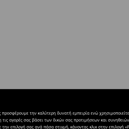
ντων άνω των €40!
δοκίες σας, μπορείτε να τα
βή:
τε την ηλεκτρονική φόρμα
ας προσφέρουμε την καλύτερη δυνατή εμπειρία ενώ χρησιμοποιείτε
η τις αγορές σας βάσει των δικών σας προτιμήσεων και συνηθειώ
 την επιλογή σας ανά πάσα στιγμή, κάνοντας κλικ στην επιλογή «Ρ