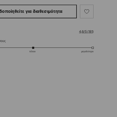
δοποίηθείτε για διαθεσιμότητα
4,6/5
(
181
)
θους
τέλειο
μεγαλύτερο