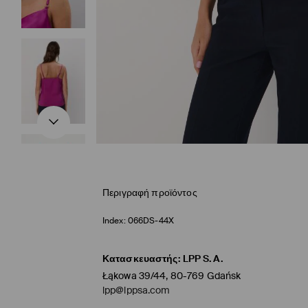
Περιγραφή προϊόντος
Index:
066DS-44X
Κατασκευαστής
:
LPP S.A.
Łąkowa 39/44, 80-769 Gdańsk
lpp@lppsa.com