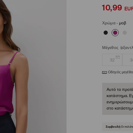
10,99
EU
Χρώμα
-
μοβ
Μέγεθος
(εξαντ
32
3
Οδηγός μεγέθ
Αυτό το προϊό
κατάστημα. Εγ
ενημερώσουμε 
στο κατάστημ
Συμβουλή
Οι πελάτ