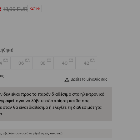
-21%
R
13,99
EUR
λήθηκε)
4
36
38
40
42
ους
Βρείτε το μέγεθός σας
ν δεν είναι προς το παρόν διαθέσιμο στο ηλεκτρονικό
γραφείτε για να λάβετε ειδοποίηση και θα σας
όταν θα είναι διαθέσιμο ή ελέγξτε τη διαθεσιμότητα
α.
ες αξιολόγησαν αυτό το μέγεθος ως κανονικό.