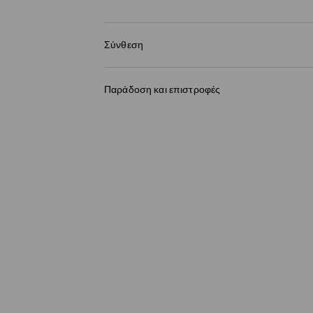
Σύνθεση
1
Παράδοση και επιστροφές
Πολιτική αποστολών
BOX NOW Lockers |Παραλαβή 24/7
(4-9 εργάσ
2,95 EUR / ηλεκτρονική πληρωμή
Παράδοση σε Σημείο παραλαβής
(4-9 εργάσ
3,95 EUR / ηλεκτρονική πληρωμή
Παράδοση από ταχυμεταφορών
(4-9 εργάσι
3,95 EUR / ηλεκτρονική πληρωμή
Παράδοση από ταχυμεταφορών
(4-9 εργάσι
4,95 EUR / μετρητά κατά την παράδοση (μέγι