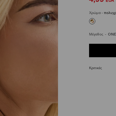
EUR
Χρώμα
-
πολυχ
Μέγεθος
-
ONE
Κριτικές