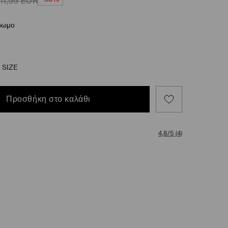
11,99
EUR
ρωμο
 SIZE
Προσθήκη στο καλάθι
4,8/5
(
4
)