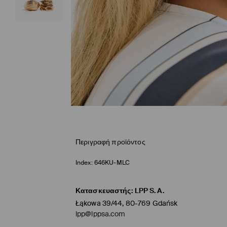
Περιγραφή προϊόντος
Index:
646KU-MLC
Κατασκευαστής
:
LPP S.A.
Łąkowa 39/44, 80-769 Gdańsk
lpp@lppsa.com