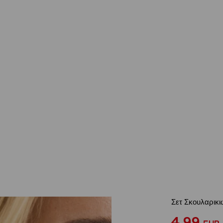
Σετ Σκουλαρικ
4,99