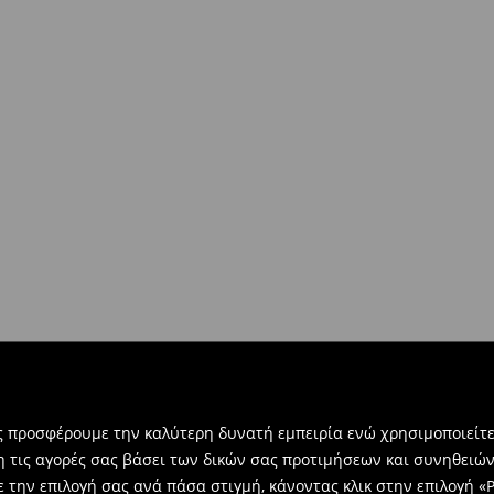
ντων άνω των €40!
δοκίες σας, μπορείτε να τα
βή:
τε την ηλεκτρονική φόρμα
ας προσφέρουμε την καλύτερη δυνατή εμπειρία ενώ χρησιμοποιείτε
η τις αγορές σας βάσει των δικών σας προτιμήσεων και συνηθειώ
 την επιλογή σας ανά πάσα στιγμή, κάνοντας κλικ στην επιλογή «Ρ